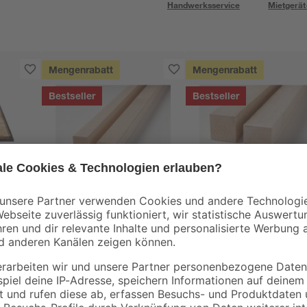
Handwerksservice
Mietgerät
Mengenrabatt
Mengenrabatt
Bestseller
Bestseller
binderholz
binderholz
tte
Latte gehobelt 2000 x
Rahmen sägerau
44 x 24 mm
2000 x 58 x 38 mm
90 x
3
,
3
,
98
98
€
€
1,99 € / Meter
1,99 € / Meter