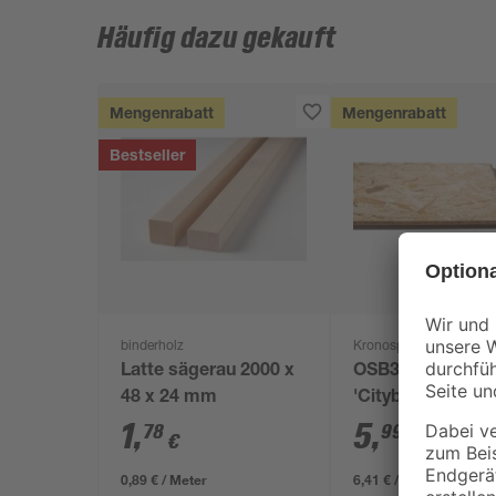
Häufig dazu gekauft
Mengenrabatt
Mengenrabatt
Bestseller
binderholz
Kronospan
Latte sägerau 2000 x
OSB3-Verlegepla
48 x 24 mm
'Cityboard'
ungeschliffen 16
1
,
5
,
78
99
€
€
/ m²
634 x 12 mm
0,89 € / Meter
6,41 € / Pack