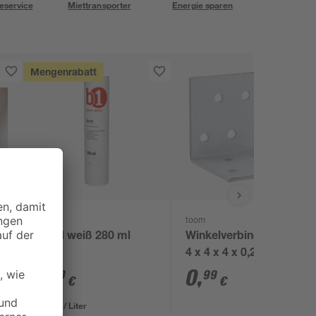
eservice
Miettransporter
Energie sparen
Mengenrabatt
B1
toom
Acryl weiß 280 ml
Winkelverbinder weiß
4 x 4 x 4 x 0,2 cm
1
,
0
,
99
99
€
€
7,11 € / Liter