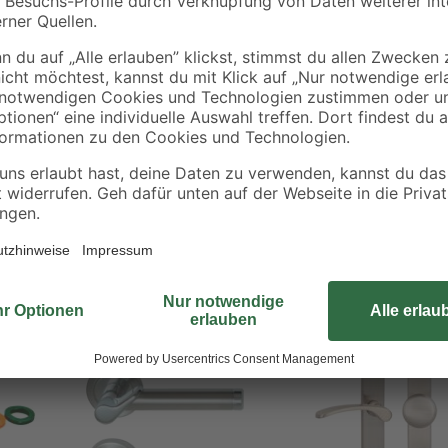
Das First-Class-Nylonlagerbuchse b
Nylonbuchse ist für Beschläge de