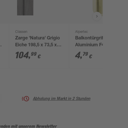
Classen
Alpertec
Zarge 'Natura' Grigio
Balkontürgriff
Eiche 198,5 x 73,5 x
Aluminium F4
14-16 cm,
104
,
4
,
99
79
€
€
Linksanschlag
Abholung im Markt in 2 Stunden
enden mit unserem Newsletter