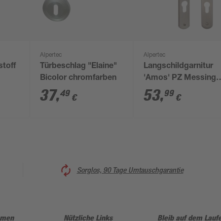
Alpertec
Alpertec
stoff
Türbeschlag "Elaine"
Langschildgarnitur
Bicolor chromfarben
'Amos' PZ Messing
edelstahlfarben
37
,
53
,
49
99
€
€
satiniert links
Sorglos, 90 Tage Umtauschgarantie
hmen
Nützliche Links
Bleib auf dem Lauf