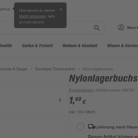
öffnet
✕
Hier kannst du deinen
, falls
Markt anpassen
er nicht stimmt.
Mein 
Sanitär
Garten & Freizeit
Wohnen & Haushalt
Wissen & Servic
entüren & Zargen
/
Sonstiges Türenzubehör
/
Nylonlagerbuchse
Nylonlagerbuchs
Produktdetails
| Artikelnummer
:
456764
1
,
69
€
inkl. 19% MwSt.
Lieferung nach Haus
Diesen Artikel können wir