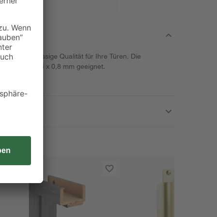
ietet zuverlässige Qualität für Ihre Türen. Die
r Maße 20 x 18 x 0,8 mm geeignet.