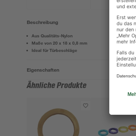
Beschreibung
Aus Qualitäts-Nylon
Maße von 20 x 18 x 0,8 mm
Ideal für Türbeschläge
Eigenschaften
Ähnliche Produkte