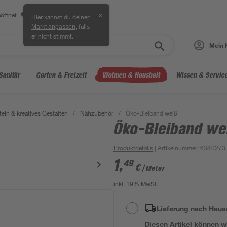
öffnet
✕
Hier kannst du deinen
, falls
Markt anpassen
er nicht stimmt.
Mein 
Sanitär
Garten & Freizeit
Wohnen & Haushalt
Wissen & Servic
teln & kreatives Gestalten
/
Nähzubehör
/
Öko-Bleiband weiß
Öko-Bleiband we
Produktdetails
| Artikelnummer
:
6380273
1
,
49
€
/ Meter
inkl. 19% MwSt.
Lieferung nach Haus
Diesen Artikel können wir