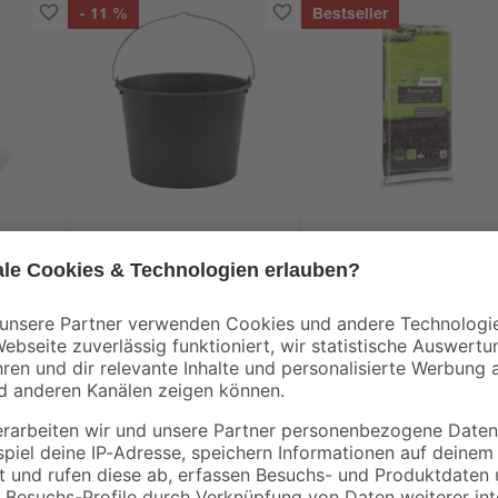
- 11 %
Bestseller
toom
0-2
Baueimer 12 l
Rasenerde torffrei 40
1
,
10
,
49
99
€
€
1,69 €
0,27 € / Liter