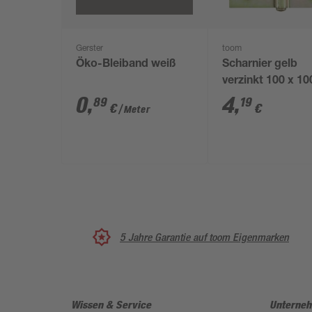
Gerster
toom
Öko-Bleiband weiß
Scharnier gelb
verzinkt 100 x 10
2,5 mm
0
,
4
,
89
19
€
€
/ Meter
5 Jahre Garantie auf toom Eigenmarken
Wissen & Service
Unterne