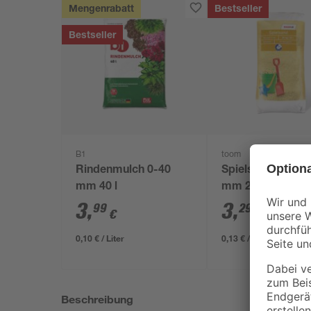
Mengenrabatt
Bestseller
Bestseller
B1
toom
Rindenmulch 0-40
Spielsand beige 
mm 40 l
mm 25 kg
3
,
3
,
99
29
€
€
0,10 € / Liter
0,13 € / Kilogramm
Beschreibung