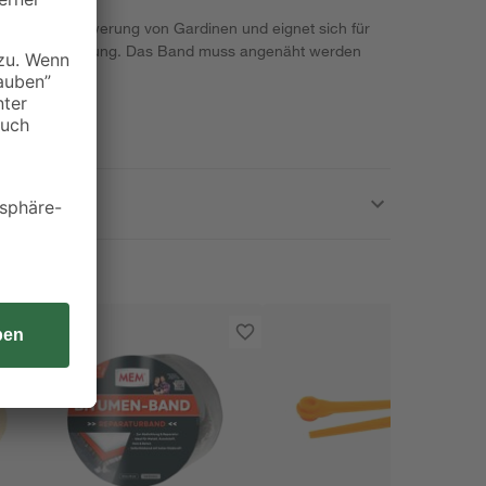
nt der Beschwerung von Gardinen und eignet sich für
U-Reach Verordnung. Das Band muss angenäht werden
 der Gardine.