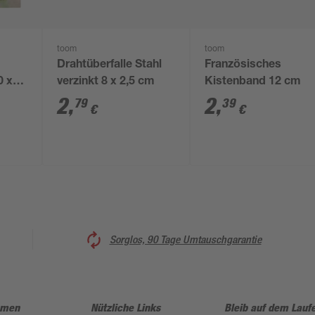
toom
toom
Drahtüberfalle Stahl
Französisches
0 x
verzinkt 8 x 2,5 cm
Kistenband 12 cm
2
,
2
,
79
39
€
€
Sorglos, 90 Tage Umtauschgarantie
hmen
Nützliche Links
Bleib auf dem Lauf