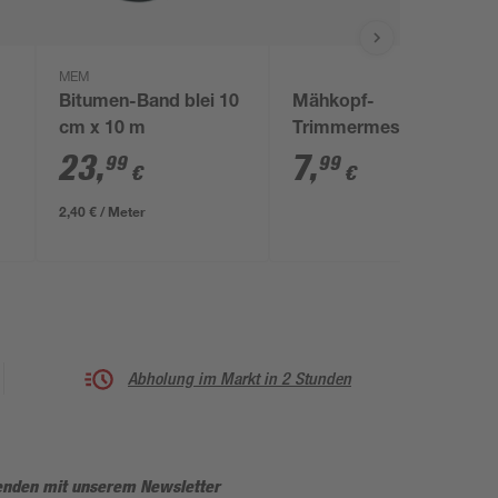
MEM
Bitumen-Band blei 10
Mähkopf-
cm x 10 m
Trimmermesser 'T4.8'
23
,
7
,
99
99
€
€
2,40 € / Meter
Abholung im Markt in 2 Stunden
enden mit unserem Newsletter