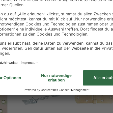
Das Öko-Bleiband von Gerster die
alle Stoffe. Es entspricht der E
und sorgt für einen schhönen Fall