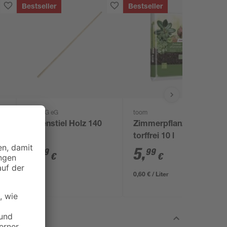
Bestseller
Bestseller
BÜMAG eG
toom
 l
Besenstiel Holz 140
Zimmerpflanzenerde
cm
torffrei 10 l
5
,
5
,
79
99
€
€
0,60 € / Liter