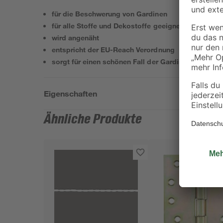
für die Beschwerung von Gardinen
für alle Stoffe und Dekostoffe geeignet
wird angenäht
entspricht der EU-Reach Verordnung
sorgt für einen schönen Fall der Gardine
Eigenschaften
Ähnliche Produkte