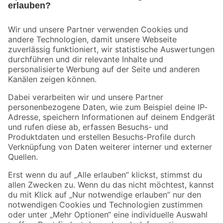
Bleib auf dem Laufenden mit unserem Newsletter
Der toom Newsletter: Keine Angebote und Aktionen mehr verpassen!
Zur Newsletter Anmeldung
Folge uns
Zahlungsarten
Versandarten
Sicher einkaufen
Jetzt die toom-App herunterladen