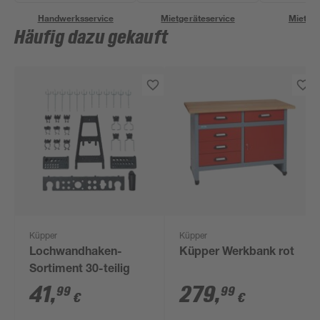
Handwerksservice
Mietgeräteservice
Miettra
Häufig dazu gekauft
Küpper
Küpper
Lochwandhaken-
Küpper Werkbank rot
Sortiment 30-teilig
41
,
279
,
99
99
€
€