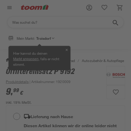
Mein Markt:
Troisdorf
✕
Hier kannst du deinen
, falls er nicht
Markt anpassen
/
Garten & Freizeit
/
Auto & Fahrrad
/
Autozubehör & Autopflege
/
stimmt.
Ölfiltereinsatz P 9192
Produktdetails
| Artikelnummer
:
1920009
9
,
99
€
inkl. 19% MwSt.
Lieferung nach Hause
Diesen Artikel können wir dir online leider nicht