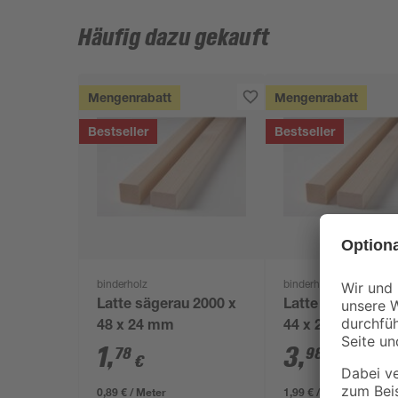
Häufig dazu gekauft
Mengenrabatt
Mengenrabatt
Bestseller
Bestseller
binderholz
binderholz
Latte sägerau 2000 x
Latte gehobelt 2
48 x 24 mm
44 x 24 mm
1
,
3
,
78
98
€
€
0,89 € / Meter
1,99 € / Meter