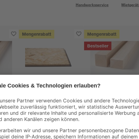
Handwerksservice
Mietgerät
Mengenrabatt
Mengenrabatt
Bestseller
Kronospan
binderholz
000 x
OSB3-Verlegeplatte
Rahmen sägerau
'Cityboard'
2000 x 58 x 38 mm
ungeschliffen 1690 x
5
,
3
,
99
98
€
€
/ m²
634 x 12 mm
6,41 € / Pack
1,99 € / Meter