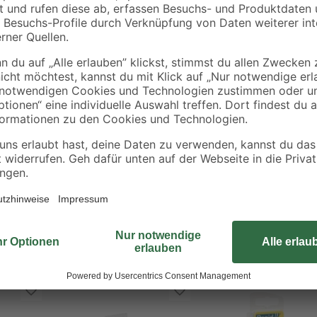
Mit einem Durchmesser von 5 mm e
en
Bastel- bzw. Handwerksarbeiten un
verarbeitet werden. Sie sind aus 
sowie leicht zu befestigen. Zu die
Schlaghalter bei, der das genaue 
ermöglicht.