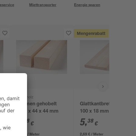
eservice
Miettransporter
Energie sparen
Mengenrabatt
binderholz
Rahmen gehobelt
Glattkantbrett 2000 x
2000 x 44 x 44 mm
100 x 18 mm
7
,
5
,
98
38
€
€
3,99 € / Meter
2,69 € / Meter