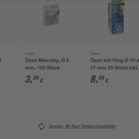
toom
Rapid
0
Ösen Messing, Ø 6
Ösen mit Ring Ø 10 x
mm, 100 Stück
21 mm 25 Stück inkl.
Einschlagwerkzeug
3
,
8
,
29
29
€
€
Sorglos, 90 Tage Umtauschgarantie