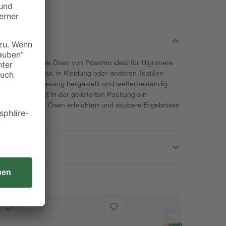
ignen sich die Ösen von Pösamo ideal für filigranere
d können bspw. in Kleidung oder anderen Textilien
vernickeltem Messing hergestellt und wetterbeständig
sem Zweck liegt in der gelieferten Packung ein
Einstanzen der Ösen erleichtert und saubere Ergebnisse