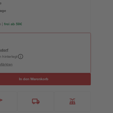
e
tage
 |
frei ab 59€
sdorf
h hinterlegt
 Märkten
In den Warenkorb