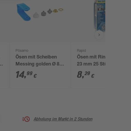
Pösamo
Rapid
Ösen mit Scheiben
Ösen mit Ring Ø 12 x
Messing golden Ø 8
23 mm 25 Stück inkl
mm 30 Stück
Einschlagwerkzeug
14
,
8
,
99
29
€
€
Abholung im Markt in 2 Stunden