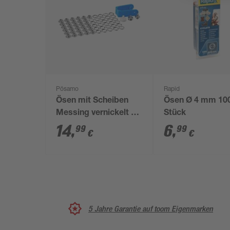
Pösamo
Rapid
Ösen mit Scheiben
Ösen Ø 4 mm 10
Messing vernickelt Ø
Stück
8 mm 30 Stück
14
,
6
,
99
99
€
€
5 Jahre Garantie auf toom Eigenmarken