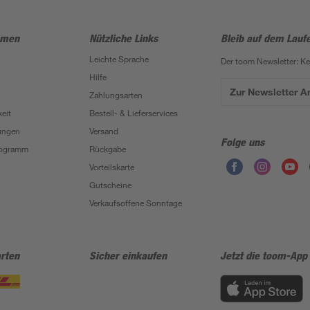
hmen
Nützliche Links
Bleib auf dem Lauf
Leichte Sprache
Der toom Newsletter: K
Hilfe
Zur Newsletter 
Zahlungsarten
eit
Bestell- & Lieferservices
ungen
Versand
Folge uns
Programm
Rückgabe
Vorteilskarte
Gutscheine
Verkaufsoffene Sonntage
rten
Sicher einkaufen
Jetzt die toom-App