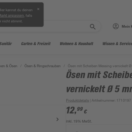
✕
ier kannst du deinen
, falls
Markt anpassen
r nicht stimmt.
Mein 
Sanitär
Garten & Freizeit
Wohnen & Haushalt
Wissen & Servic
ken & Ösen
/
Ösen & Ringschrauben
/
Ösen mit Scheiben Messing vernickelt 
Ösen mit Scheib
vernickelt Ø 5 
Produktdetails
| Artikelnummer
:
1710197
12
,
99
€
inkl. 19% MwSt.