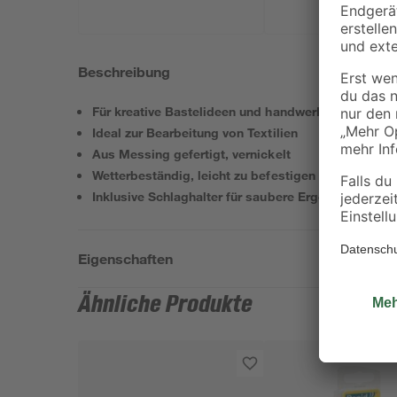
Beschreibung
Für kreative Bastelideen und handwerkliche Arbeit
Ideal zur Bearbeitung von Textilien
Aus Messing gefertigt, vernickelt
Wetterbeständig, leicht zu befestigen
Inklusive Schlaghalter für saubere Ergebnisse
Eigenschaften
Ähnliche Produkte