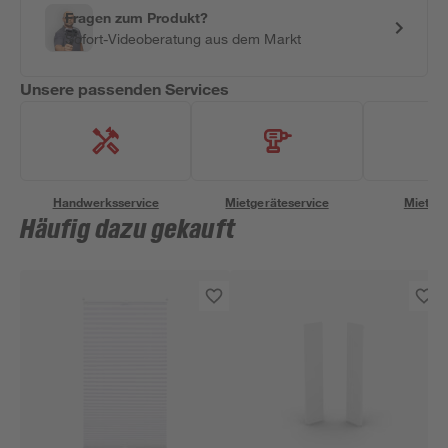
Fragen zum Produkt?
Sofort-Videoberatung aus dem Markt
Unsere passenden Services
Handwerksservice
Mietgeräteservice
Miettra
Häufig dazu gekauft