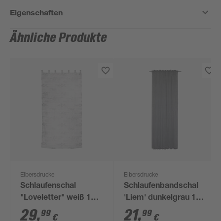
Eigenschaften
Ähnliche Produkte
Elbersdrucke
Elbersdrucke
Schlaufenschal
Schlaufenbandschal
"Loveletter" weiß 140
'Liem' dunkelgrau 140
x 255 cm
x 255 cm
29
,
21
,
99
99
€
€