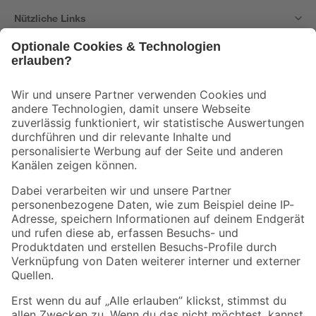
Nützliche Links
Bleib auf dem Laufenden mit unserem Newsletter
Der toom Newsletter: Keine Angebote und Aktionen mehr verpassen!
Zur Newsletter Anmeldung
Folge uns
Zahlungsarten
Versandarten
Sicher einkaufen