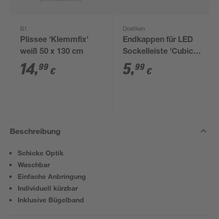
B1
Doellken
Plissee 'Klemmfix'
Endkappen für LED
weiß 50 x 130 cm
Sockelleiste 'Cubica
LS 80' weiß, 2 Stück
14
,
5
,
99
99
€
€
Beschreibung
Schicke Optik
Waschbar
Einfache Anbringung
Individuell kürzbar
Inklusive Bügelband