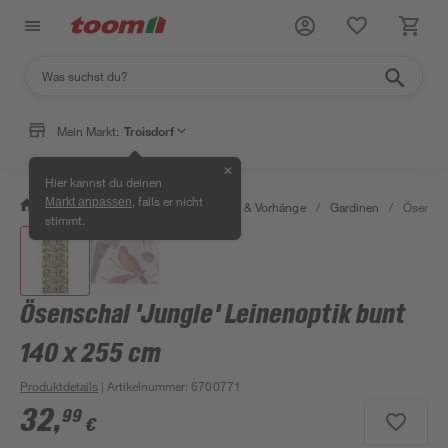
Mein Markt:
Troisdorf
✕
Hier kannst du deinen
, falls er nicht
Markt anpassen
/
Wohnen & Haushalt
/
Gardinen & Vorhänge
/
Gardinen
/
Ösenscha
stimmt.
Ösenschal 'Jungle' Leinenoptik bunt
140 x 255 cm
Produktdetails
| Artikelnummer
:
6700771
32
,
99
€