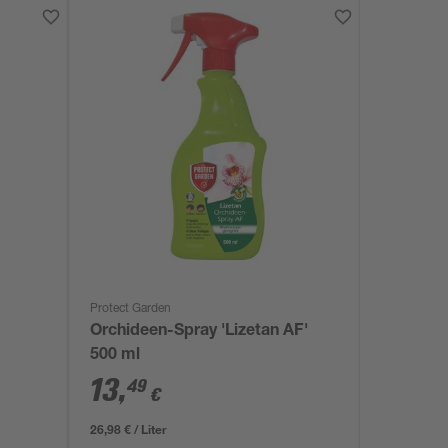
Protect Garden
Orchideen-Spray 'Lizetan AF'
500 ml
13
,
49
€
26,98 € / Liter