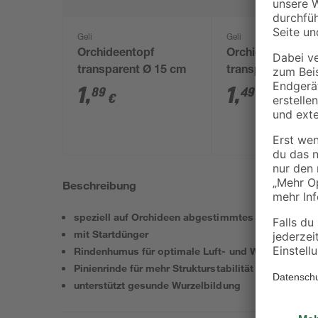
Geli
Geli
Orchideentopf
Orchideentopf
transparent Ø 15 cm
transparent Ø 1
1
,
1
,
89
49
€
€
Beschreibung
speziell auf Orchideen abgestimmtes Kultursubstr
mit Startdünger
Rindenhumus für optimale Luft- und Wasserführun
Pinienrinde für mehr Strukturstabilität
unterstützt gesunde Wurzelbildung