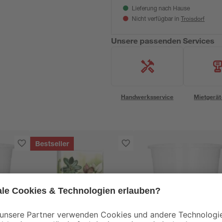
Lieferung nach Hause
Troisdorf
Nicht verfügbar in
Unsere passenden Services
Handwerksservice
Mietgerät
Bestseller