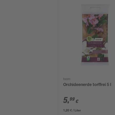
toom
Orchideenerde torffrei 5 l
5
,
99
€
1,20 € / Liter