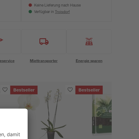
Keine Lieferung nach Hause
Troisdorf
Verfügbar in
eservice
Miettransporter
Energie sparen
Bestseller
Bestseller