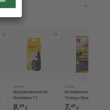
Seramis
Compo
Spezialsubstrat für
Orchideenerde
Orchideen 7 l
'Compo Sana' 5 l
9
,
7
,
99
49
€
€