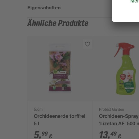
Eigenschaften
Ähnliche Produkte
toom
Protect Garden
Orchideenerde torffrei
Orchideen-Spray
5 l
'Lizetan AF' 500 
5
,
13
,
99
49
€
€