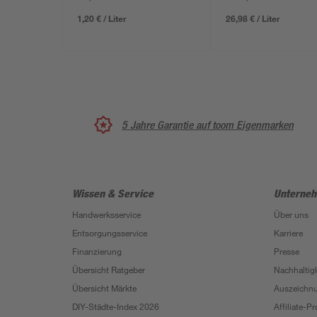
1,20 € / Liter
26,98 € / Liter
5 Jahre Garantie auf toom Eigenmarken
Wissen & Service
Unterne
Handwerksservice
Über uns
Entsorgungsservice
Karriere
Finanzierung
Presse
Übersicht Ratgeber
Nachhaltigk
Übersicht Märkte
Auszeichn
DIY-Städte-Index 2026
Affiliate-