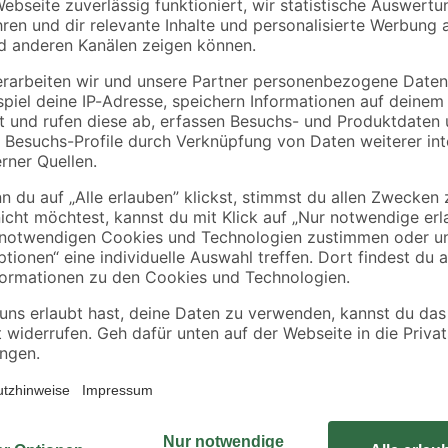
toom
Geli
Zimmerpflanzenerde
Orchideentopf Ø 17
2 cm
torffrei 10 l
cm
5
,
2
,
99
29
€
€
0,60 € / Liter
Die spezielle Orchideenerde von t
at
Schönheiten. Diese Erde enthält P
Das gewährt eine perfekte Luft- 
g
Blattgrünbildung. Die Pflanzen si
Diese Spezialerde ist mit dem LUFA
umweltschonend, da es torffrei herg