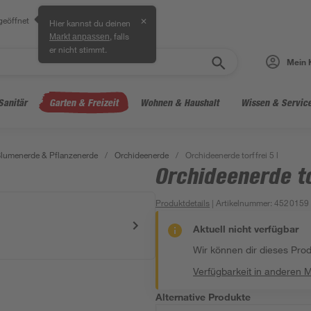
geöffnet
✕
Hier kannst du deinen
, falls
Markt anpassen
er nicht stimmt.
Mein 
Sanitär
Garten & Freizeit
Wohnen & Haushalt
Wissen & Servic
lumenerde & Pflanzenerde
/
Orchideenerde
/
Orchideenerde torffrei 5 l
Orchideenerde to
Produktdetails
| Artikelnummer
:
4520159
Aktuell nicht verfügbar
Wir können dir dieses Produ
Verfügbarkeit in anderen 
Alternative Produkte