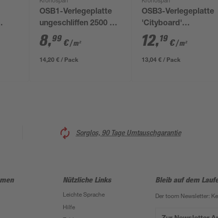
Kronospan
Kronospan
OSB1-Verlegeplatte
OSB3-Verlegeplatte
ungeschliffen 2500 x
'Cityboard'
0 x
630 x 16 mm
ungeschliffen 1690 x
8
,
12
,
99
19
€
€
/ m²
/ m²
634 x 22 mm
14,20 € / Pack
13,04 € / Pack
Sorglos, 90 Tage Umtauschgarantie
hmen
Nützliche Links
Bleib auf dem Lauf
Leichte Sprache
Der toom Newsletter: K
Hilfe
Zur Newsletter 