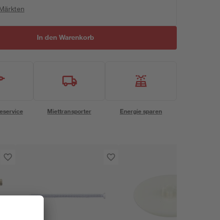
 Märkten
In den Warenkorb
eservice
Miettransporter
Energie sparen