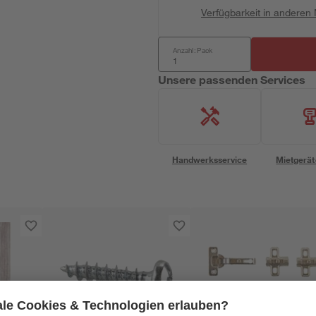
Verfügbarkeit in anderen
Anzahl: Pack
Unsere passenden Services
Handwerksservice
Mietgerät