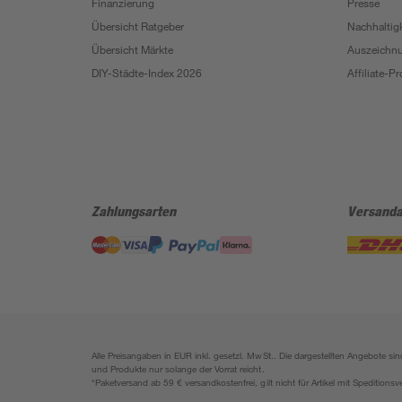
Finanzierung
Presse
Übersicht Ratgeber
Nachhaltigk
Übersicht Märkte
Auszeichn
DIY-Städte-Index 2026
Affiliate-
Zahlungsarten
Versanda
Alle Preisangaben in EUR inkl. gesetzl. MwSt.. Die dargestellten Angebote 
und Produkte nur solange der Vorrat reicht.
*Paketversand ab 59 € versandkostenfrei, gilt nicht für Artikel mit Speditionsv