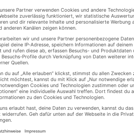
toom
o'
Holzschrauben PZ2
Topfscharnier Stahl 
5 x
Kreuzschlitz Stahl
26 mm 95° vorliegen
verzinkt 3,5 x 16 mm
2 Stück
3
,
8
,
09
89
€
€
50 Stück
Die OSB-Verlegeplatte 'Loft' ist 
im Innenbereich. Eine hohe Passge
Rechtwinkligkeit zeichnen dieses 
befindlichen Platten, kann diese e
Federverbindung verlegt werden. Au
dekorative Platte einsetzbar.