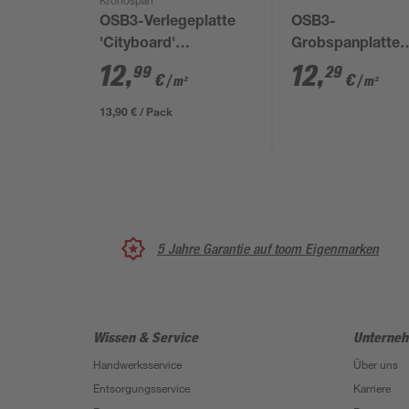
Kronospan
OSB3-Verlegeplatte
OSB3-
'Cityboard'
Grobspanplatte
ungeschliffen 1690 x
unbehandelt 250
12
,
12
,
99
29
€
€
/ m²
/ m²
634 x 25 mm
1250 x 18 mm
13,90 € / Pack
5 Jahre Garantie auf toom Eigenmarken
Wissen & Service
Unterne
Handwerksservice
Über uns
Entsorgungsservice
Karriere