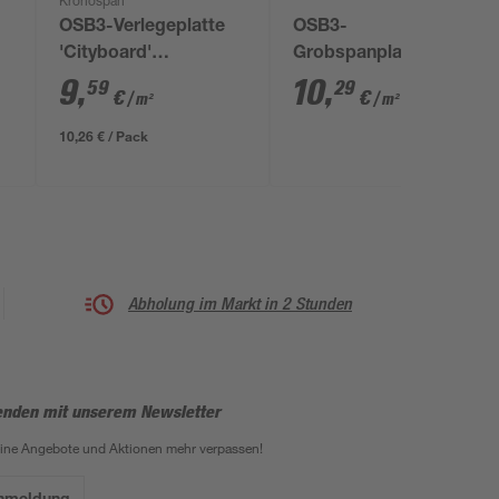
Kronospan
OSB3-Verlegeplatte
OSB3-
'Cityboard'
Grobspanplatte
ungeschliffen 1690 x
unbehandelt 2500 x
9
,
10
,
59
29
€
€
/ m²
/ m²
634 x 18 mm
1250 x 15 mm
10,26 € / Pack
Abholung im Markt in 2 Stunden
enden mit unserem Newsletter
eine Angebote und Aktionen mehr verpassen!
Anmeldung