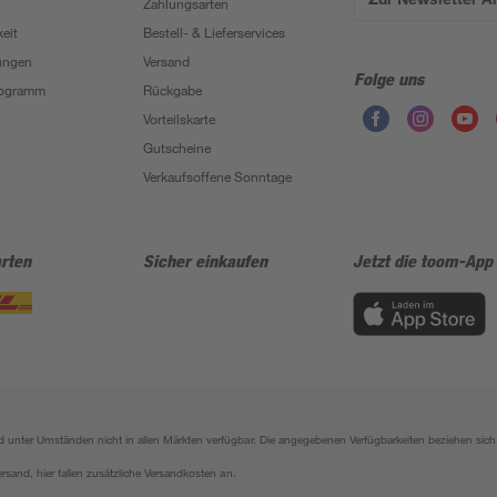
Zahlungsarten
eit
Bestell- & Lieferservices
ungen
Versand
Folge uns
Programm
Rückgabe
Vorteilskarte
Gutscheine
Verkaufsoffene Sonntage
rten
Sicher einkaufen
Jetzt die toom-App
sind unter Umständen nicht in allen Märkten verfügbar. Die angegebenen Verfügbarkeiten beziehen s
ersand, hier fallen zusätzliche Versandkosten an.