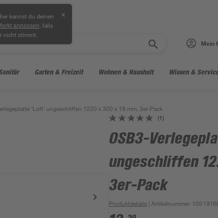
✕
ier kannst du deinen
, falls
Markt anpassen
r nicht stimmt.
Mein 
Sanitär
Garten & Freizeit
Wohnen & Haushalt
Wissen & Servic
rlegeplatte 'Loft' ungeschliffen 1220 x 300 x 18 mm, 3er-Pack
(1)
OSB3-Verlegeplat
ungeschliffen 12
3er-Pack
Produktdetails
| Artikelnummer
:
1051916