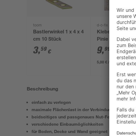
toom
d-c-fix
Bastlerwinkel 1 x 4 x 4
Klebefolie 'Aureli
cm 10 Stück
Pinie hellgrau 67,
200 cm
3
,
9
,
59
99
€
€
5,00 € / Meter
Beschreibung
einfach zu verlegen
maximale Flächenlast in der Verbindung
beidseitiges und passgenaues Nut-Feder-System
verschiedene Einbaumöglichkeiten
für Boden, Decke und Wand geeignet