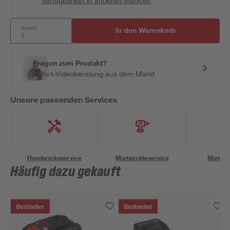
Verfügbarkeit in anderen Märkten
Anzahl:
In den Warenkorb
Fragen zum Produkt?
Sofort-Videoberatung aus dem Markt
Unsere passenden Services
Handwerksservice
Mietgeräteservice
Miettra
Häufig dazu gekauft
Bestseller
Bestseller