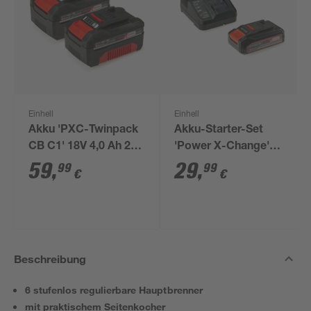
Einhell
Einhell
Akku 'PXC-Twinpack
Akku-Starter-Set
CB C1' 18V 4,0 Ah 2
'Power X-Change'
Stück
Ladegerät und Akku
59
,
29
,
99
99
€
€
18 V 2,5 Ah
Beschreibung
6 stufenlos regulierbare Hauptbrenner
mit praktischem Seitenkocher