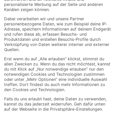
Folge uns
Zahlungsarten
Versandarten
Sicher einkaufen
Jetzt die toom-App herunterladen
Alle Preisangaben in EUR inkl. gesetzl. MwSt.. Die dargestellten Angebote sind unter
Umständen nicht in allen Märkten verfügbar. Die angegebenen Verfügbarkeiten beziehen
sich auf den unter "Mein Markt" ausgewählten toom Baumarkt. Alle Angebote und