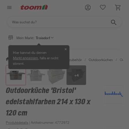
Mein Markt:
Troisdorf
✕
Hier kannst du deinen
, falls er nicht
Markt anpassen
/
Garten & Freizeit
/
Grills & Grillzubehör
/
Outdoorküchen
/
Outdo
stimmt.
+
4
Outdoorküche 'Bristol'
edelstahlfarben 214 x 130 x
120 cm
Produktdetails
| Artikelnummer
:
4772972