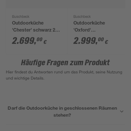
Buschbeck
Buschbeck
Outdoorküche
Outdoorküche
'Chester' schwarz 214
'Oxford'
x 60 x 119 cm
edelstahlfarben 243,5
2.699
,
2.999
,
00
00
€
€
x 124 x 60 cm
Häufige Fragen zum Produkt
Hier findest du Antworten rund um das Produkt, seine Nutzung
und wichtige Details.
Darf die Outdoorküche in geschlossenen Räumen
stehen?