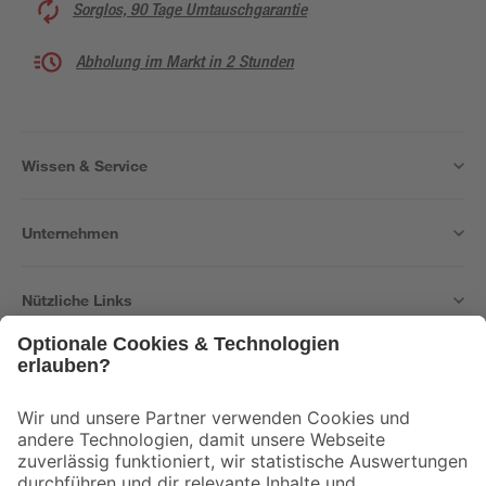
Sorglos, 90 Tage Umtauschgarantie
Abholung im Markt in 2 Stunden
Wissen & Service
Unternehmen
Nützliche Links
Bleib auf dem Laufenden mit unserem Newsletter
Der toom Newsletter: Keine Angebote und Aktionen mehr verpassen!
Zur Newsletter Anmeldung