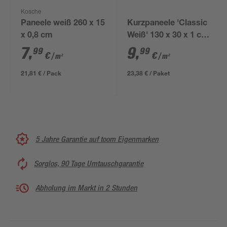
Kosche
Paneele weiß 260 x 15
Kurzpaneele 'Classic
x 0,8 cm
Weiß' 130 x 30 x 1 cm
6 Stück
7
,
9
,
99
99
€
€
/ m²
/ m²
21,81 € / Pack
23,38 € / Paket
5 Jahre Garantie auf toom Eigenmarken
Sorglos, 90 Tage Umtauschgarantie
Abholung im Markt in 2 Stunden