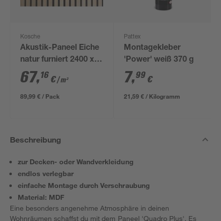
Kosche
Pattex
Akustik-Paneel Eiche
Montagekleber
natur furniert 2400 x
'Power' weiß 370 g
561 x 19 mm
67
,
7
,
16
99
€
€
/ m²
89,99 € / Pack
21,59 € / Kilogramm
Beschreibung
zur Decken- oder Wandverkleidung
endlos verlegbar
einfache Montage durch Verschraubung
Material: MDF
Eine besonders angenehme Atmosphäre in deinen
Wohnräumen schaffst du mit dem Paneel 'Quadro Plus'. Es