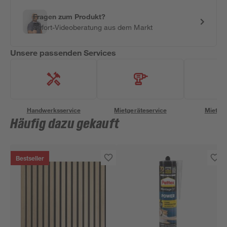
Fragen zum Produkt?
Sofort-Videoberatung aus dem Markt
Unsere passenden Services
Handwerksservice
Mietgeräteservice
Miettra
Häufig dazu gekauft
Bestseller