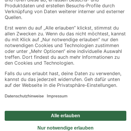
Sicher einkaufen
Jetzt die toom-App herunterladen
Alle Preisangaben in EUR inkl. gesetzl. MwSt.. Die dargestellten Angebote sind unter
Umständen nicht in allen Märkten verfügbar. Die angegebenen Verfügbarkeiten beziehen
sich auf den unter "Mein Markt" ausgewählten toom Baumarkt. Alle Angebote und
Produkte nur solange der Vorrat reicht.
*Paketversand ab 59 € versandkostenfrei, gilt nicht für Artikel mit Speditionsversand, hier
fallen zusätzliche Versandkosten an.
Datenschutz
Privatsphäre
Impressum
AGB
Nutzungsbedingungen
Widerrufsrecht
Vertrag widerrufen
Barrierefreiheit