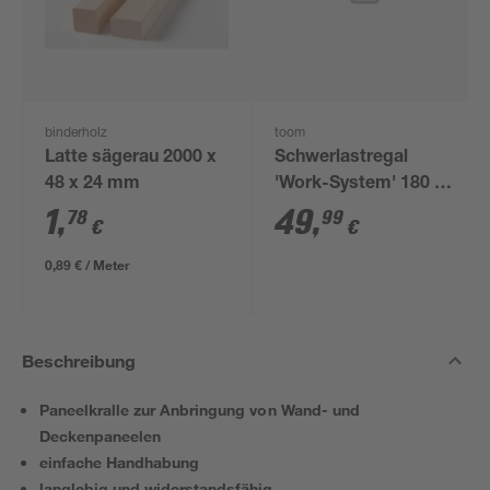
binderholz
toom
Latte sägerau 2000 x
Schwerlastregal
48 x 24 mm
'Work-System' 180 x
100 x 30-60 cm 5
1
,
49
,
78
99
€
€
Böden à 100-175 kg
0,89 € / Meter
Beschreibung
Paneelkralle zur Anbringung von Wand- und
Deckenpaneelen
einfache Handhabung
langlebig und widerstandsfähig