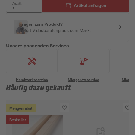
Anzahl:
Artikel anfragen
Fragen zum Produkt?
Sofort-Videoberatung aus dem Markt
Unsere passenden Services
Handwerksservice
Mietgeräteservice
Miettra
Häufig dazu gekauft
Mengenrabatt
Bestseller