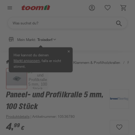
Mein Markt:
Troisdorf
✕
Hier kannst du deinen
, falls er nicht
Markt anpassen
/
Bauen & Renovieren
/
Holz
/
Klammern & Profilholzkrallen
/
Pane
stimmt.
Paneel- und Profilkralle 5 mm,
100 Stück
Produktdetails
| Artikelnummer
:
10536780
4
,
99
€