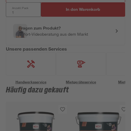
Anzahl: Pack
In den Warenkorb
Fragen zum Produkt?
Sofort-Videoberatung aus dem Markt
Unsere passenden Services
Handwerksservice
Mietgeräteservice
Miettra
Häufig dazu gekauft