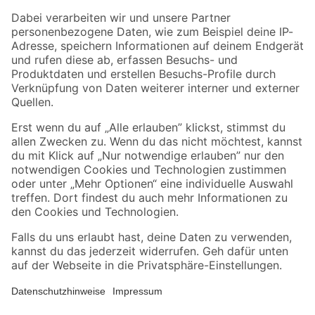
Zahlungsarten
Versandarten
Sicher einkaufen
Jetzt die toom-App herunterladen
Alle Preisangaben in EUR inkl. gesetzl. MwSt.. Die dargestellten Angebote sind unter
Umständen nicht in allen Märkten verfügbar. Die angegebenen Verfügbarkeiten beziehen
sich auf den unter "Mein Markt" ausgewählten toom Baumarkt. Alle Angebote und
Produkte nur solange der Vorrat reicht.
*Paketversand ab 59 € versandkostenfrei, gilt nicht für Artikel mit Speditionsversand, hier
fallen zusätzliche Versandkosten an.