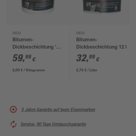
MEM
MEM
Bitumen-
Bitumen-
Dickbeschichtung '2-
Dickbeschichtung 12 l
K' 30 kg
59
,
32
,
99
99
€
€
2,00 € / Kilogramm
2,75 € / Liter
5 Jahre Garantie auf toom Eigenmarken
Sorglos, 90 Tage Umtauschgarantie