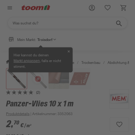
Mein Markt:
Troisdorf
✕
Hier kannst du deinen
, falls er nicht
Markt anpassen
/
Bauen & Renovieren
/
Baustoffe
/
Trockenbau
/
Abdichtung & Tr
stimmt.
(2)
Panzer-Vlies 10 x 1 m
Produktdetails
| Artikelnummer
:
3352063
2
,
70
€
/ m²