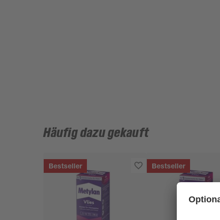
Häufig dazu gekauft
Bestseller
Bestseller