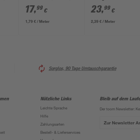
m
weiß/grau 0,53 x
17
,
23
,
99
99
€
€
10,05 m
1,79 € / Meter
2,39 € / Meter
Sorglos, 90 Tage Umtauschgarantie
hmen
Nützliche Links
Bleib auf dem Lauf
Leichte Sprache
Der toom Newsletter: K
Hilfe
Zur Newsletter 
Zahlungsarten
eit
Bestell- & Lieferservices