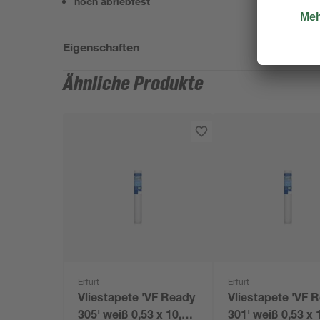
hoch abriebfest
Eigenschaften
Ähnliche Produkte
Erfurt
Erfurt
Vliestapete 'VF Ready
Vliestapete 'VF 
305' weiß 0,53 x 10,05
301' weiß 0,53 x 