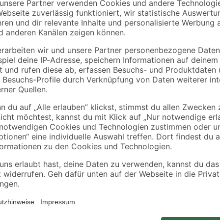
B1
Metylan
lies'
Acryl weiß 280 ml
Tapetenkleister
g
'Raufaser'
transparent 360 g
1
,
13
,
99
69
€
€
7,11 € / Liter
38,03 € / Kilogramm
Mit der Prägetapete 'Novaboss' vo
Prägeform. Dank der bekannten Zwe
diffusionsoffen, feuchtigkeitsreguli