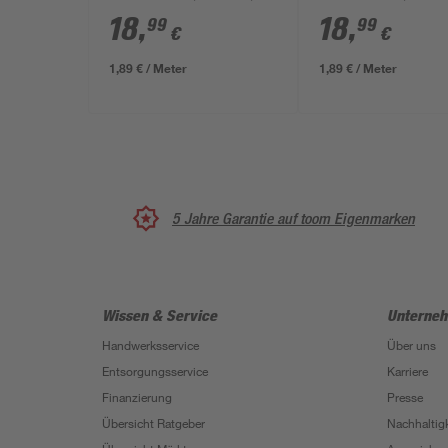
m
m
18
,
18
,
99
99
€
€
1,89 € / Meter
1,89 € / Meter
5 Jahre Garantie auf toom Eigenmarken
Wissen & Service
Unterne
Handwerksservice
Über uns
Entsorgungsservice
Karriere
Finanzierung
Presse
Übersicht Ratgeber
Nachhaltigk