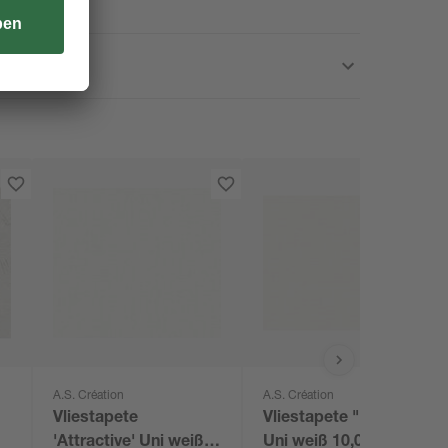
A.S. Création
A.S. Création
Vliestapete
Vliestapete "Liberté"
'Attractive' Uni weiß
Uni weiß 10,05 x 0,53