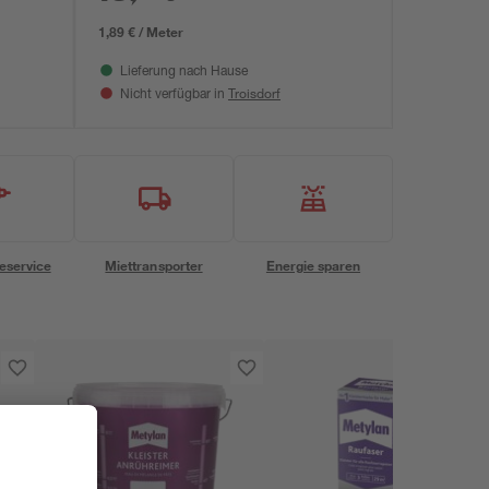
1,89 € / Meter
Lieferung nach Hause
Troisdorf
Nicht verfügbar in
eservice
Miettransporter
Energie sparen