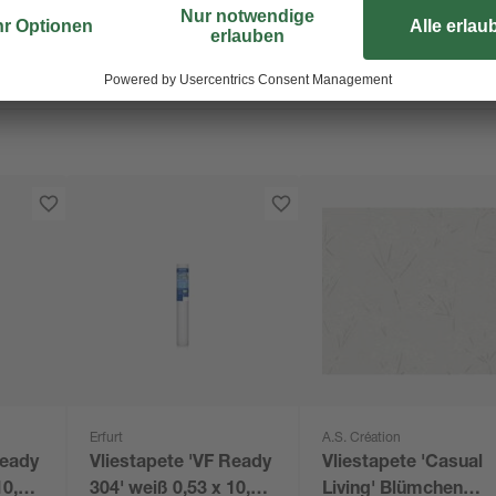
Erfurt
A.S. Création
Ready
Vliestapete 'VF Ready
Vliestapete 'Casual
10,05
304' weiß 0,53 x 10,05
Living' Blümchen