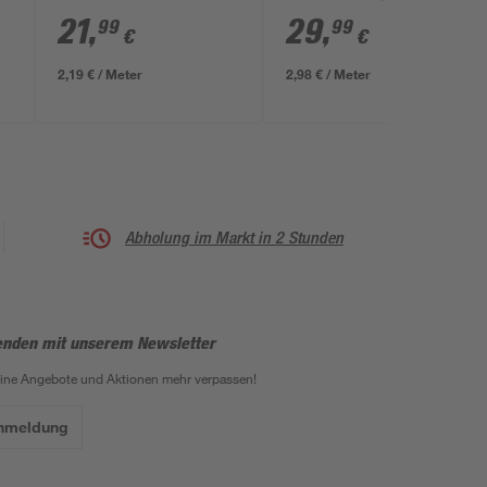
0,53 x 10,05 m
m
21
,
29
,
99
99
€
€
2,19 € / Meter
2,98 € / Meter
Abholung im Markt in 2 Stunden
enden mit unserem Newsletter
eine Angebote und Aktionen mehr verpassen!
Anmeldung