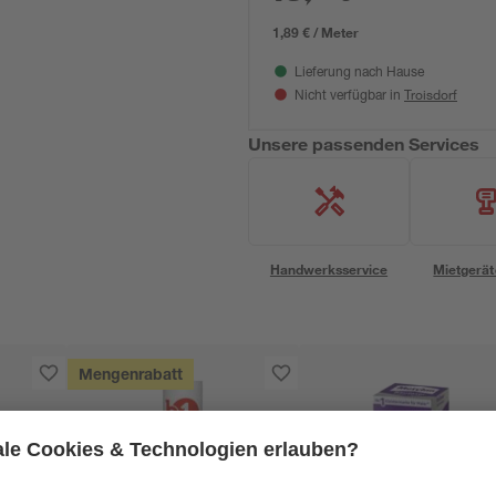
1,89 € / Meter
Lieferung nach Hause
Troisdorf
Nicht verfügbar in
Unsere passenden Services
Handwerksservice
Mietgerät
Mengenrabatt