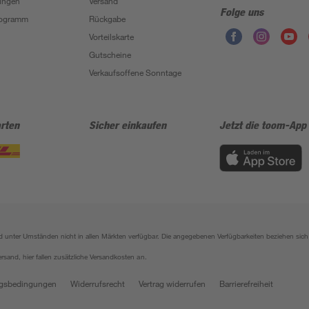
ungen
Versand
Folge uns
Programm
Rückgabe
Vorteilskarte
Gutscheine
Verkaufsoffene Sonntage
rten
Sicher einkaufen
Jetzt die toom-App
sind unter Umständen nicht in allen Märkten verfügbar. Die angegebenen Verfügbarkeiten beziehen s
ersand, hier fallen zusätzliche Versandkosten an.
gsbedingungen
Widerrufsrecht
Vertrag widerrufen
Barrierefreiheit