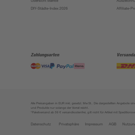
Übersicht Märkte
Auszeichn
DIY-Städte-Index 2026
Affiliate-
Zahlungsarten
Versanda
Alle Preisangaben in EUR inkl. gesetzl. MwSt.. Die dargestellten Angebote 
und Produkte nur solange der Vorrat reicht.
*Paketversand ab 59 € versandkostenfrei, gilt nicht für Artikel mit Speditionsv
Datenschutz
Privatsphäre
Impressum
AGB
Nutzun