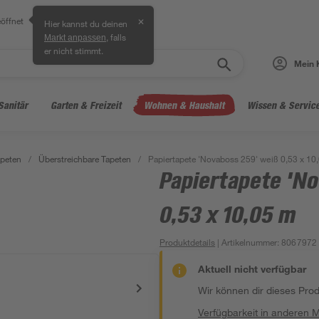
öffnet
✕
Hier kannst du deinen
, falls
Markt anpassen
er nicht stimmt.
Mein 
Sanitär
Garten & Freizeit
Wohnen & Haushalt
Wissen & Servic
peten
/
Überstreichbare Tapeten
/
Papiertapete 'Novaboss 259' weiß 0,53 x 10
Papiertapete 'N
0,53 x 10,05 m
Produktdetails
| Artikelnummer
:
8067972
Aktuell nicht verfügbar
Wir können dir dieses Produ
Verfügbarkeit in anderen 