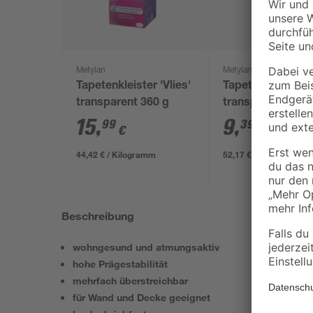
Metylan
Metylan
Tapetenkleister 'Vlies'
Tapetenkleister 'V
transparent 360 g
transparent 180 
15
,
9
,
99
39
€
€
44,42 € / Kilogramm
52,17 € / Kilogramm
Beschreibung
wohngesund und atmungsaktiv
hohe Prägestabilität
mehrfach überstreichbar
für Wand und Decke geeignet