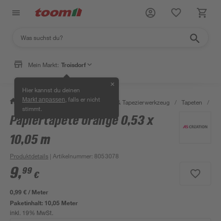
Mein Markt:
Troisdorf
✕
Hier kannst du deinen
, falls er nicht
Markt anpassen
/
Wohnen & Haushalt
/
Tapeten & Tapezierwerkzeug
/
Tapeten
/
De
stimmt.
Papiertapete orange 0,53 x
10,05 m
Produktdetails
| Artikelnummer
:
8053078
9
,
99
€
0,99 € / Meter
Paketinhalt:
10,05 Meter
inkl. 19% MwSt.