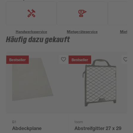
Handwerksservice
Mietgeräteservice
Miettra
Häufig dazu gekauft
Bestseller
Bestseller
B1
toom
Abdeckplane
Abstreifgitter 27 x 29