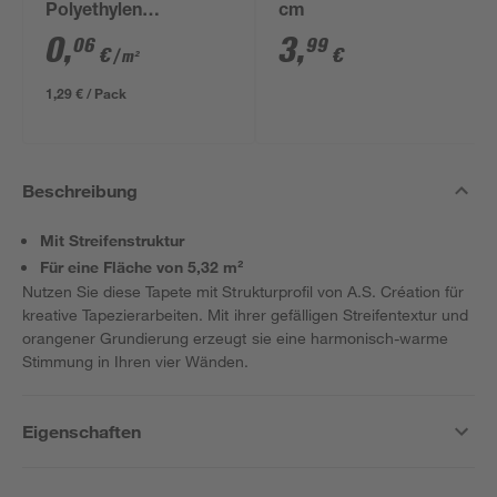
Polyethylen
cm
transparent 4 x 5 m
0
,
3
,
06
99
€
€
/ m²
1,29 € / Pack
Beschreibung
Mit Streifenstruktur
Für eine Fläche von 5,32 m²
Nutzen Sie diese Tapete mit Strukturprofil von A.S. Création für
kreative Tapezierarbeiten. Mit ihrer gefälligen Streifentextur und
orangener Grundierung erzeugt sie eine harmonisch-warme
Stimmung in Ihren vier Wänden.
Eigenschaften