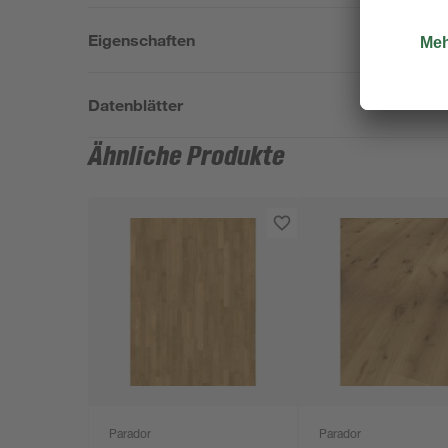
Eigenschaften
Datenblätter
Ähnliche Produkte
Parador
Parador