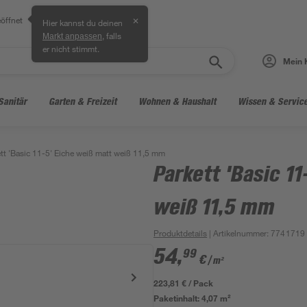
öffnet
✕
Hier kannst du deinen
, falls
Markt anpassen
er nicht stimmt.
Mein 
Sanitär
Garten & Freizeit
Wohnen & Haushalt
Wissen & Servic
tt 'Basic 11-5' Eiche weiß matt weiß 11,5 mm
Parkett 'Basic 1
weiß 11,5 mm
Produktdetails
| Artikelnummer
:
7741719
54
,
99
€
/ m²
223,81 € / Pack
Paketinhalt:
4,07 m²