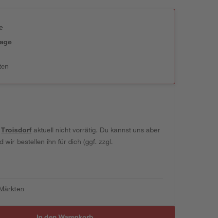
e
tage
ten
t
Troisdorf
aktuell nicht vorrätig. Du kannst uns aber
wir bestellen ihn für dich (ggf. zzgl.
 Märkten
In den Warenkorb