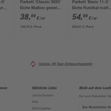
-5'
Parkett 'Classic 3025'
Parkett 'Basic 11-5'
ur
Eiche Malbec geweißt
Eiche Rustikal matt
aun
lackversiegelt matt
braun 11,5 mm
38
,
54
,
99
99
€
€
/ m²
/ m²
hellbraun 13 mm
142,70 € / Pack
223,81 € / Pack
Sorglos, 90 Tage Umtauschgarantie
hmen
Nützliche Links
Bleib auf dem Lauf
Leichte Sprache
Der toom Newsletter: K
Hilfe
Zur Newsletter 
Zahlungsarten