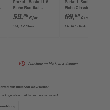
Parkett 'Basic 11-5'
Parkett 'Basic 11-5'
Eiche Rustikal
Eiche Classic
naturgeölt braun 11,5
naturgeölt braun 11,5
59
,
69
,
99
99
€
€
/ m²
/ m²
mm
mm
244,16 € / Pack
284,86 € / Pack
Abholung im Markt in 2 Stunden
enden mit unserem Newsletter
eine Angebote und Aktionen mehr verpassen!
Anmeldung