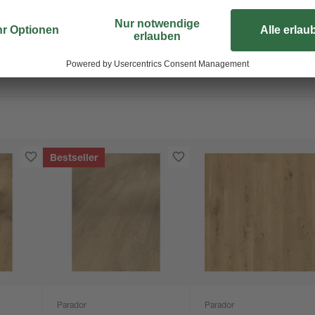
Bestseller
Parador
Parador