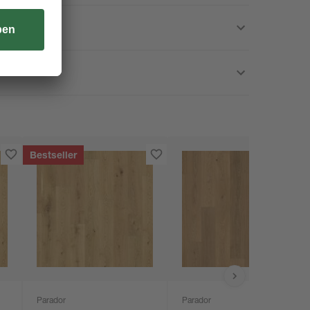
Bestseller
Parador
Parador