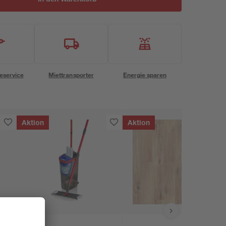
eservice
Miettransporter
Energie sparen
Aktion
Aktion