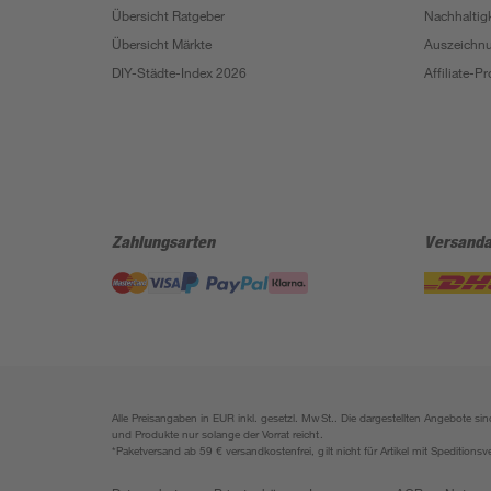
Übersicht Ratgeber
Nachhaltigk
Übersicht Märkte
Auszeichn
DIY-Städte-Index 2026
Affiliate-
Zahlungsarten
Versanda
Alle Preisangaben in EUR inkl. gesetzl. MwSt.. Die dargestellten Angebote 
und Produkte nur solange der Vorrat reicht.
*Paketversand ab 59 € versandkostenfrei, gilt nicht für Artikel mit Speditionsv