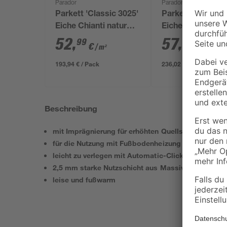
Parador
Parador
Parkett 'Classic 3025'
Parkett 'Basic 11
Eiche Chianti natur
Eiche Chianti nat
lackversiegelt matt
gebürstet hellbr
52
,
57
,
99
99
€
€
/ m²
/ m²
hellbraun 13 mm
11,5 mm
193,94 € / Pack
236,02 € / Pack
Beschreibung
mit Imprägnierung für erhöhten Quellschutz
für die Nutzung mit Fußbodenheizung geeignet
leicht zu verlegen mit Automatic-Click System
2,5 mm starke Nutzschicht aus Massivholz
leise und fußwarm