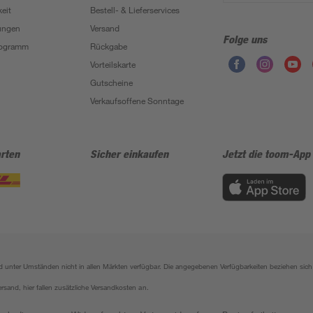
eit
Bestell- & Lieferservices
ungen
Versand
Folge uns
Programm
Rückgabe
Vorteilskarte
Gutscheine
Verkaufsoffene Sonntage
rten
Sicher einkaufen
Jetzt die toom-App
sind unter Umständen nicht in allen Märkten verfügbar. Die angegebenen Verfügbarkeiten beziehen s
ersand, hier fallen zusätzliche Versandkosten an.