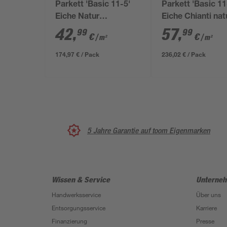
Parkett 'Basic 11-5'
Parkett 'Basic 11
Eiche Natur
Eiche Chianti nat
lackversiegelt matt
gebürstet hellbr
42
,
57
,
99
99
€
€
/ m²
/ m²
11,5 mm
11,5 mm
174,97 € / Pack
236,02 € / Pack
5 Jahre Garantie auf toom Eigenmarken
Wissen & Service
Unterne
Handwerksservice
Über uns
Entsorgungsservice
Karriere
Finanzierung
Presse