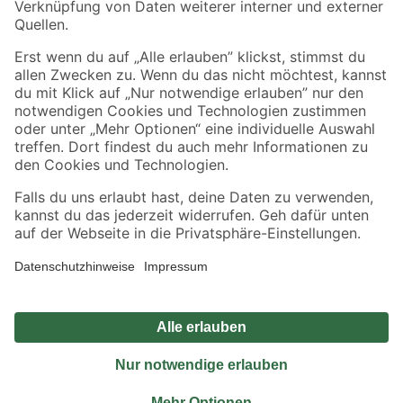
Sicher einkaufen
Jetzt die toom-App herunterladen
Alle Preisangaben in EUR inkl. gesetzl. MwSt.. Die dargestellten Angebote sind unter
Umständen nicht in allen Märkten verfügbar. Die angegebenen Verfügbarkeiten beziehen
sich auf den unter "Mein Markt" ausgewählten toom Baumarkt. Alle Angebote und
Produkte nur solange der Vorrat reicht.
*Paketversand ab 59 € versandkostenfrei, gilt nicht für Artikel mit Speditionsversand, hier
fallen zusätzliche Versandkosten an.
Datenschutz
Privatsphäre
Impressum
AGB
Nutzungsbedingungen
Widerrufsrecht
Vertrag widerrufen
Barrierefreiheit