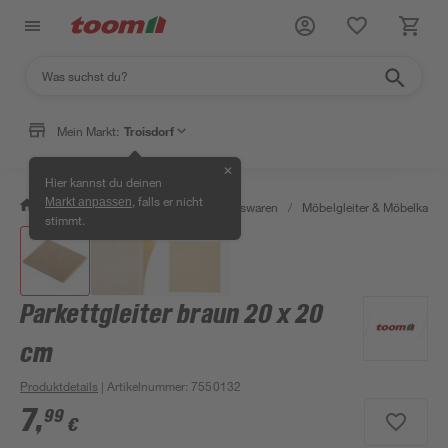
Mein Markt:
Troisdorf
✕
Hier kannst du deinen
, falls er nicht
Markt anpassen
/
Wohnen & Haushalt
/
Haushaltswaren
/
Möbelgleiter & Möbelkapp
stimmt.
Parkettgleiter braun 20 x 20
cm
Produktdetails
| Artikelnummer
:
7550132
7
,
99
€