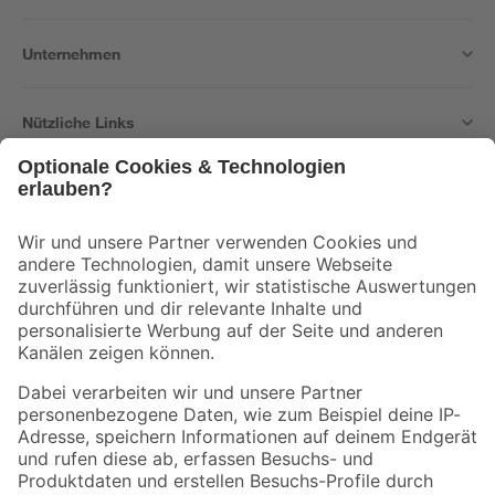
Unternehmen
Nützliche Links
Bleib auf dem Laufenden mit unserem Newsletter
Der toom Newsletter: Keine Angebote und Aktionen mehr verpassen!
Zur Newsletter Anmeldung
Folge uns
Zahlungsarten
Versandarten