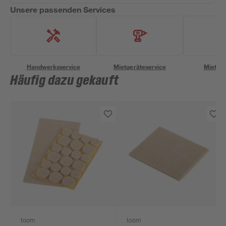
Unsere passenden Services
Handwerksservice
Mietgeräteservice
Miettra
Häufig dazu gekauft
toom
toom