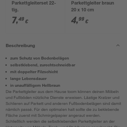
Parkettgleiterset 22-
Parkettgleiter braun
tlg.
20 x 10 cm
7
,
4
,
49
99
€
€
Beschreibung
zum Schutz von Bodenbelägen
selbstklebend, zurechtschneidbar
mit doppelter Filzschicht
lange Lebensdauer
in unauffälligem Hellbraun
Die Parkettgleiter aus dem Hause toom können deinen Möbeln
und Fußböden nützliche Dienste erweisen. Läatige Kratzer und
Schlieren auf Parkett und anderen Fußbodenbelägen sind damit
nämlich passé. Für den optimalen halt sollte die zu beklebende
Fläche zuerst mit Schmirgelpapier angeraut werden.
Schließlich werden die selbstklebenden Parkettgleiter an der