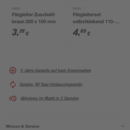
toom
toom
Filzgleiter Zuschnitt
Filzgleiterset
braun 200 x 100 mm
selbstklebend 110-
tlg.
3
,
4
,
29
69
€
€
5 Jahre Garantie auf toom Eigenmarken
Sorglos, 90 Tage Umtauschgarantie
Abholung im Markt in 2 Stunden
Wissen & Service