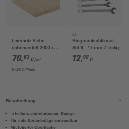
B1
Leimholz Eiche
Ringmaulschlüssel-
unbehandelt 2000 x
Set 6 - 17 mm 7-teilig
600 x 18 mm
70
,
12
,
83
99
€
€
/ m²
84,99 € / Pack
Beschreibung
In hellem, ahornfarbenem Design
Für viele Bodenbeläge verwendbar
Mit folierter Oberfläche