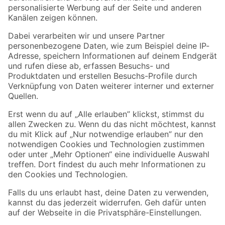
Folge uns
Zahlungsarten
Versandarten
Sicher einkaufen
Jetzt die toom-App herunterladen
Alle Preisangaben in EUR inkl. gesetzl. MwSt.. Die dargestellten Angebote sind unter
Umständen nicht in allen Märkten verfügbar. Die angegebenen Verfügbarkeiten beziehen
sich auf den unter "Mein Markt" ausgewählten toom Baumarkt. Alle Angebote und