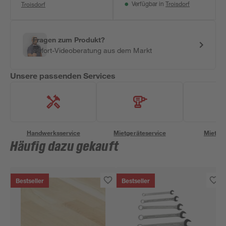
Troisdorf
Troisdorf
Verfügbar in
Fragen zum Produkt?
Sofort-Videoberatung aus dem Markt
Unsere passenden Services
Handwerksservice
Mietgeräteservice
Miettra
Häufig dazu gekauft
Bestseller
Bestseller