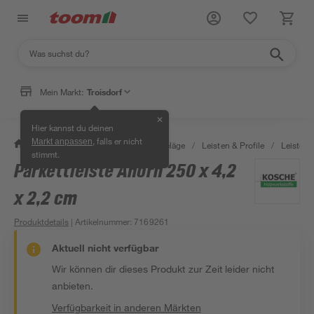
Mein Markt:
Troisdorf
✕
Hier kannst du deinen
, falls er nicht
Markt anpassen
/
Bauen & Renovieren
/
Bodenbeläge
/
Leisten & Profile
/
Leisten f
stimmt.
Parkettleiste Ahorn 250 x 4,2
x 2,2 cm
Produktdetails
| Artikelnummer
:
7169261
Aktuell nicht verfügbar
Wir können dir dieses Produkt zur Zeit leider nicht
anbieten.
Verfügbarkeit in anderen Märkten