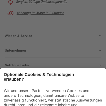
Sorglos, 90 Tage Umtauschgarantie
Abholung im Markt in 2 Stunden
Wissen & Service
Unternehmen
Nützliche Links
Bleib auf dem Laufenden mit unserem Newsletter
Der toom Newsletter: Keine Angebote und Aktionen mehr verpassen!
Zur Newsletter Anmeldung