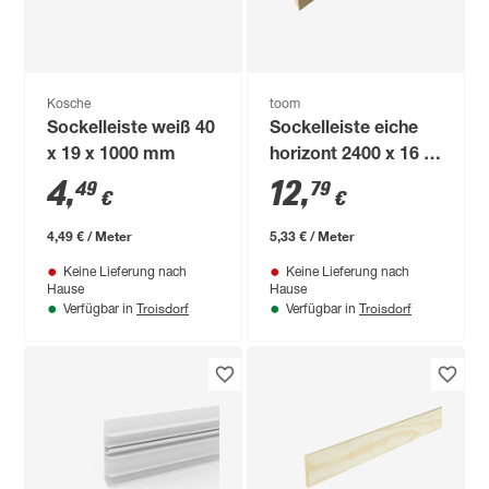
Kosche
toom
Sockelleiste weiß 40
Sockelleiste eiche
x 19 x 1000 mm
horizont 2400 x 16 x
58 mm
4
,
12
,
49
79
€
€
4,49 € / Meter
5,33 € / Meter
Keine Lieferung nach
Keine Lieferung nach
Hause
Hause
Troisdorf
Troisdorf
Verfügbar in
Verfügbar in