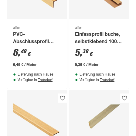
alfer
alfer
PVC-
Einfassprofil buche,
Abschlussprofil
selbstklebend 1000
buchefarben 1000 x
x 30 x 7 mm
6
,
5
,
49
39
€
€
25 x 8 mm
6,49 € / Meter
5,39 € / Meter
Lieferung nach Hause
Lieferung nach Hause
Troisdorf
Troisdorf
Verfügbar in
Verfügbar in