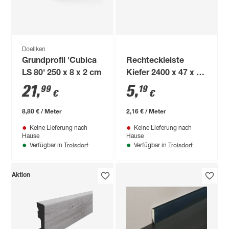
Doellken
Grundprofil 'Cubica
Rechteckleiste
LS 80' 250 x 8 x 2 cm
Kiefer 2400 x 47 x 5
mm
21
,
5
,
99
19
€
€
8,80 € / Meter
2,16 € / Meter
Keine Lieferung nach
Keine Lieferung nach
Hause
Hause
Troisdorf
Troisdorf
Verfügbar in
Verfügbar in
Aktion