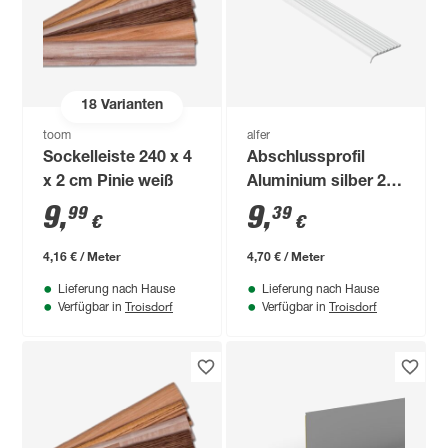
18
Varianten
toom
alfer
Sockelleiste 240 x 4
Abschlussprofil
x 2 cm Pinie weiß
Aluminium silber 25
x 6 mm
9
,
9
,
99
39
€
€
4,16 € / Meter
4,70 € / Meter
Lieferung nach Hause
Lieferung nach Hause
Troisdorf
Troisdorf
Verfügbar in
Verfügbar in