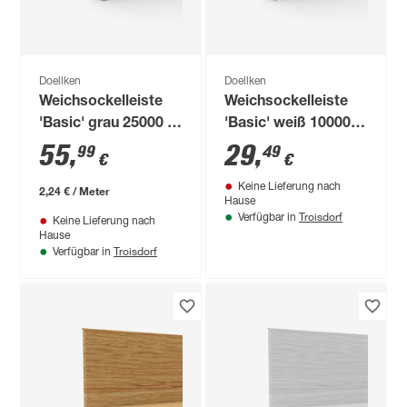
Doellken
Doellken
Weichsockelleiste
Weichsockelleiste
'Basic' grau 25000 x
'Basic' weiß 10000 x
50 x 15 mm
50 x 15 mm
55
,
29
,
99
49
€
€
Keine Lieferung nach
2,24 € / Meter
Hause
Troisdorf
Verfügbar in
Keine Lieferung nach
Hause
Troisdorf
Verfügbar in