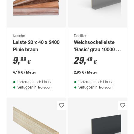
Kosche
Doellken
Leiste 20 x 40 x 2400
Weichsockelleiste
Pinie braun
'Basic' grau 10000 x
50 x 15 mm
9
,
29
,
99
49
€
€
4,16 € / Meter
2,95 € / Meter
Lieferung nach Hause
Lieferung nach Hause
Troisdorf
Troisdorf
Verfügbar in
Verfügbar in