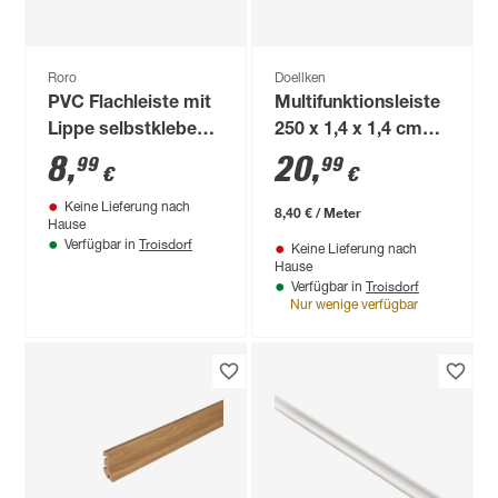
Roro
Doellken
PVC Flachleiste mit
Multifunktionsleiste
Lippe selbstklebend
250 x 1,4 x 1,4 cm
weiß 150 x 50 cm
schwarz
8
,
20
,
99
99
€
€
Keine Lieferung nach
8,40 € / Meter
Hause
Troisdorf
Verfügbar in
Keine Lieferung nach
Hause
Troisdorf
Verfügbar in
Nur wenige verfügbar