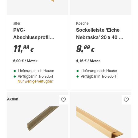
alfer
Kosche
PVC-
Sockelleiste 'Eiche
Abschlussprofil
Nebraska' 20 x 40 x
'clipstech®'
2400 mm
11
,
9
,
99
99
€
€
buchefarben 25 x 8 x
2000 mm
6,00 € / Meter
4,16 € / Meter
Lieferung nach Hause
Lieferung nach Hause
Troisdorf
Troisdorf
Verfügbar in
Verfügbar in
Nur wenige verfügbar
Aktion