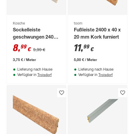
Kosche
toom
Sockelleiste
Fußleiste 2400 x 40 x
geschwungen 2400
20 mm Kork furniert
x 40 x 20 mm
8
,
11
,
99
99
€
€
9,99 €
Arlington Eiche
3,75 € / Meter
5,00 € / Meter
Lieferung nach Hause
Lieferung nach Hause
Troisdorf
Troisdorf
Verfügbar in
Verfügbar in