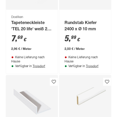
Doellken
Tapeteneckleiste
Rundstab Kiefer
'TEL 20 life' weiß 2,6
2400 x Ø 10 mm
m
7
,
5
,
69
99
€
€
2,96 € / Meter
2,50 € / Meter
Keine Lieferung nach
Keine Lieferung nach
Hause
Hause
Troisdorf
Troisdorf
Verfügbar in
Verfügbar in