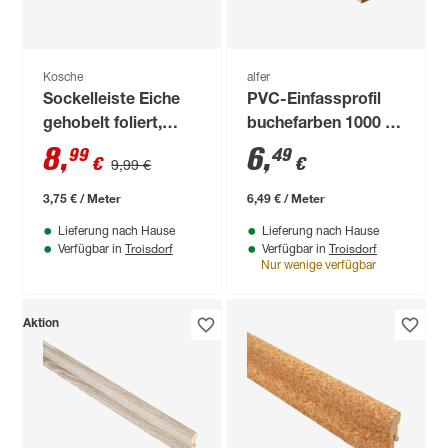
Kosche
alfer
Sockelleiste Eiche
PVC-Einfassprofil
gehobelt foliert,
buchefarben 1000 x
2400 x 40 x 20 mm
25 mm
8
,
6
,
99
49
€
€
9,99 €
3,75 € / Meter
6,49 € / Meter
Lieferung nach Hause
Lieferung nach Hause
Troisdorf
Troisdorf
Verfügbar in
Verfügbar in
Nur wenige verfügbar
Aktion