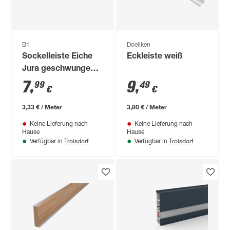
B1
Doellken
Sockelleiste Eiche
Eckleiste weiß
Jura geschwungen
2400 x 45 x 20 mm
7
,
9
,
99
49
€
€
3,33 € / Meter
3,80 € / Meter
Keine Lieferung nach
Keine Lieferung nach
Hause
Hause
Troisdorf
Troisdorf
Verfügbar in
Verfügbar in