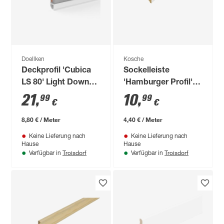
Doellken
Kosche
Deckprofil 'Cubica
Sockelleiste
LS 80' Light Down
'Hamburger Profil'
weiß 250 x 8 x 2 cm
12 x 70 x 2500 mm
21
,
10
,
99
99
€
€
8,80 € / Meter
4,40 € / Meter
Keine Lieferung nach
Keine Lieferung nach
Hause
Hause
Troisdorf
Troisdorf
Verfügbar in
Verfügbar in