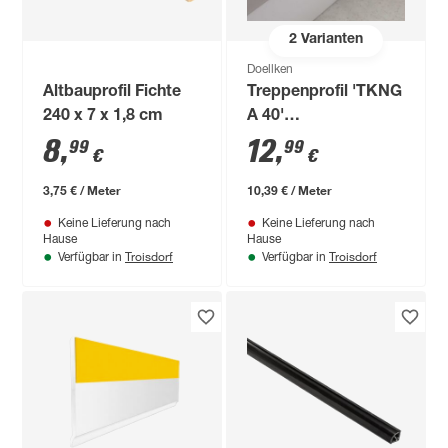
2
Varianten
Doellken
Altbauprofil Fichte
Treppenprofil 'TKNG
240 x 7 x 1,8 cm
A 40'
aluminiumfarben 4 x
8
,
12
,
99
99
€
€
2,8 x 125 cm
3,75 € / Meter
10,39 € / Meter
Keine Lieferung nach
Keine Lieferung nach
Hause
Hause
Troisdorf
Troisdorf
Verfügbar in
Verfügbar in