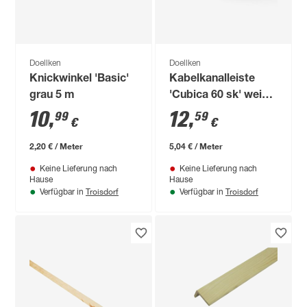
Doellken
Doellken
Knickwinkel 'Basic'
Kabelkanalleiste
grau 5 m
'Cubica 60 sk' weiß
250 x 6 x 2,1 cm
10
,
12
,
99
59
€
€
2,20 € / Meter
5,04 € / Meter
Keine Lieferung nach
Keine Lieferung nach
Hause
Hause
Troisdorf
Troisdorf
Verfügbar in
Verfügbar in