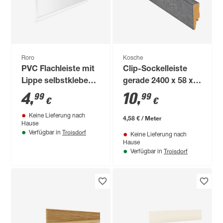
Roro
Kosche
PVC Flachleiste mit
Clip-Sockelleiste
Lippe selbstklebend
gerade 2400 x 58 x
weiß 100 x 30 cm
16 mm Ölschiefer
4
,
10
,
99
99
€
€
Keine Lieferung nach
4,58 € / Meter
Hause
Troisdorf
Verfügbar in
Keine Lieferung nach
Hause
Troisdorf
Verfügbar in