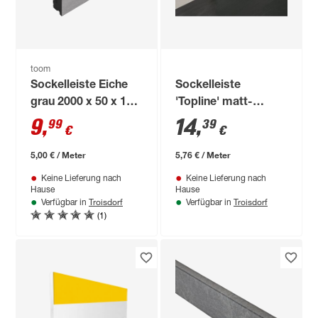
toom
Sockelleiste Eiche
Sockelleiste
grau 2000 x 50 x 15
'Topline' matt-
mm
schwarz 2500 x 58 x
9
,
14
,
99
39
€
€
16 mm
5,00 € / Meter
5,76 € / Meter
Keine Lieferung nach
Keine Lieferung nach
Hause
Hause
Troisdorf
Troisdorf
Verfügbar in
Verfügbar in
(1)