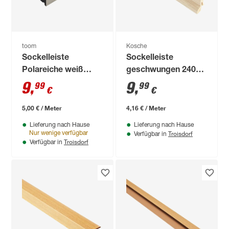
toom
Kosche
Sockelleiste
Sockelleiste
Polareiche weiß
geschwungen 2400
2000 x 50 x 15 mm
x 40 x 20 mm
9
,
9
,
99
99
€
€
Tauernfichte braun
5,00 € / Meter
4,16 € / Meter
Lieferung nach Hause
Lieferung nach Hause
Troisdorf
Nur wenige verfügbar
Verfügbar in
Troisdorf
Verfügbar in