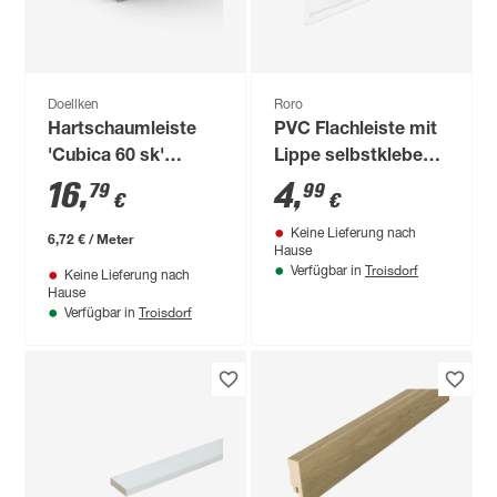
Doellken
Roro
Hartschaumleiste
PVC Flachleiste mit
'Cubica 60 sk'
Lippe selbstklebend
eichefarben padua
weiß 100 x 40 cm
16
,
4
,
79
99
€
€
250 x 6 x 1,4 cm
Keine Lieferung nach
6,72 € / Meter
Hause
Troisdorf
Verfügbar in
Keine Lieferung nach
Hause
Troisdorf
Verfügbar in