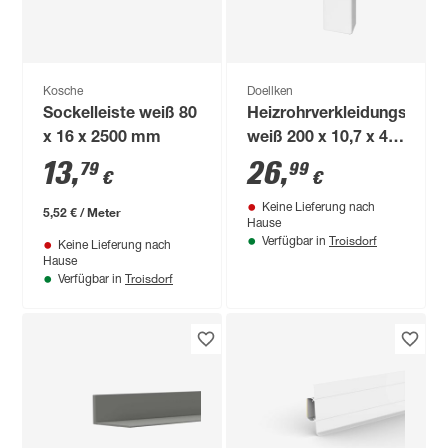
Kosche
Doellken
Sockelleiste weiß 80
Heizrohrverkleidungsleist
x 16 x 2500 mm
weiß 200 x 10,7 x 4,5
cm
13
,
26
,
79
99
€
€
Keine Lieferung nach
5,52 € / Meter
Hause
Troisdorf
Verfügbar in
Keine Lieferung nach
Hause
Troisdorf
Verfügbar in