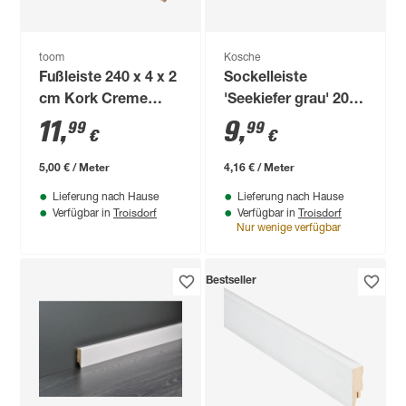
toom
Kosche
Fußleiste 240 x 4 x 2
Sockelleiste
cm Kork Creme
'Seekiefer grau' 20 x
furniert
40 x 2400 mm
11
,
9
,
99
99
€
€
5,00 € / Meter
4,16 € / Meter
Lieferung nach Hause
Lieferung nach Hause
Troisdorf
Troisdorf
Verfügbar in
Verfügbar in
Nur wenige verfügbar
Bestseller