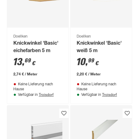
Doellken
Doellken
Knickwinkel 'Basic'
Knickwinkel 'Basic'
eichefarben 5 m
weiß 5 m
13
,
10
,
69
99
€
€
2,74 € / Meter
2,20 € / Meter
Keine Lieferung nach
Keine Lieferung nach
Hause
Hause
Troisdorf
Troisdorf
Verfügbar in
Verfügbar in