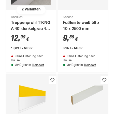
2
Varianten
Doellken
Kosche
Treppenprofil 'TKNG
Fußleiste weiß 58 x
A 40' dunkelgrau 4 x
10 x 2500 mm
2,8 x 125 cm
12
,
9
,
99
89
€
€
10,39 € / Meter
3,96 € / Meter
Keine Lieferung nach
Keine Lieferung nach
Hause
Hause
Troisdorf
Troisdorf
Verfügbar in
Verfügbar in