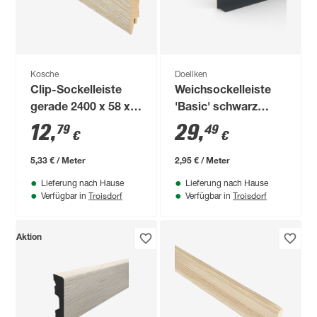
Kosche
Doellken
Clip-Sockelleiste
Weichsockelleiste
gerade 2400 x 58 x
'Basic' schwarz
16 mm Winter Pine
10000 x 50 x 15 mm
12
,
29
,
79
49
€
€
5,33 € / Meter
2,95 € / Meter
Lieferung nach Hause
Lieferung nach Hause
Troisdorf
Troisdorf
Verfügbar in
Verfügbar in
Aktion