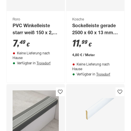
Roro
Kosche
PVC Winkelleiste
Sockelleiste gerade
starr weiß 150 x 2,5
2500 x 60 x 13 mm
x 4,0 cm
Uni weiß
7
,
11
,
49
99
€
€
Keine Lieferung nach
4,80 € / Meter
Hause
Troisdorf
Verfügbar in
Keine Lieferung nach
Hause
Troisdorf
Verfügbar in