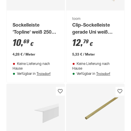
toom
Sockelleiste
Clip-Sockelleiste
'Topline' weiß 2500 x
gerade Uni weiß
58 x 16 mm
2400 x 58 x 16 mm
10
,
12
,
69
79
€
€
4,28 € / Meter
5,33 € / Meter
Keine Lieferung nach
Keine Lieferung nach
Hause
Hause
Troisdorf
Troisdorf
Verfügbar in
Verfügbar in