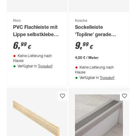
Roro
Kosche
PVC Flachleiste mit
Sockelleiste
Lippe selbstklebend
'Topline' gerade
weiß 150 x 30 cm
Grundierfolie weiß
6
,
9
,
99
99
€
€
2500 x 78 x 16 mm
Keine Lieferung nach
4,00 € / Meter
Hause
Troisdorf
Verfügbar in
Keine Lieferung nach
Hause
Troisdorf
Verfügbar in