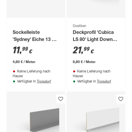
Doellken
Sockelleiste
Deckprofil 'Cubica
'Sydney' Eiche 13 x
LS 80' Light Down
60 x 2500 mm
anthrazit 250 x 8 x 2
11
,
21
,
99
99
€
€
cm
4,80 € / Meter
8,80 € / Meter
Keine Lieferung nach
Keine Lieferung nach
Hause
Hause
Troisdorf
Troisdorf
Verfügbar in
Verfügbar in