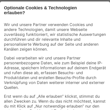
Bleib auf dem Laufenden mit unserem Newsletter
Der toom Newsletter: Keine Angebote und Aktionen mehr verpassen!
Zur Newsletter Anmeldung
Folge uns
Zahlungsarten
Versandarten
Sicher einkaufen
Jetzt die toom-App herunterladen