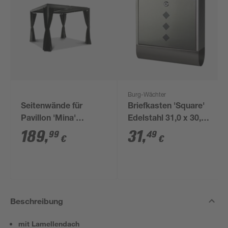
Burg-Wächter
Seitenwände für
Briefkasten 'Square'
Pavillon 'Mina'
Edelstahl 31,0 x 30,5 x
schwarz 4er-Set
9,0 cm
189
,
31
,
99
49
€
€
Beschreibung
mit Lamellendach