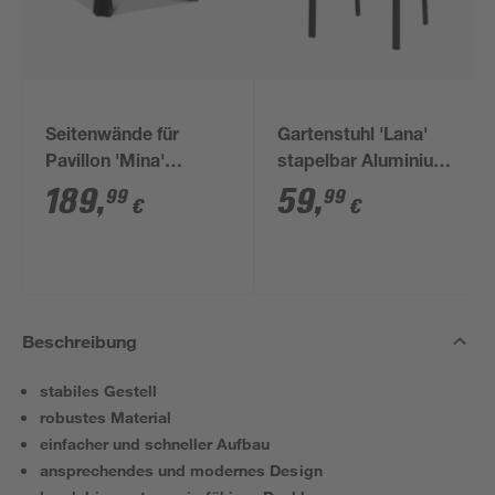
Seitenwände für
Gartenstuhl 'Lana'
Pavillon 'Mina'
stapelbar Aluminium
schwarz 4er-Set
schwarz 56 x 84 x 58
189
,
59
,
99
99
€
€
cm
Beschreibung
stabiles Gestell
robustes Material
einfacher und schneller Aufbau
ansprechendes und modernes Design