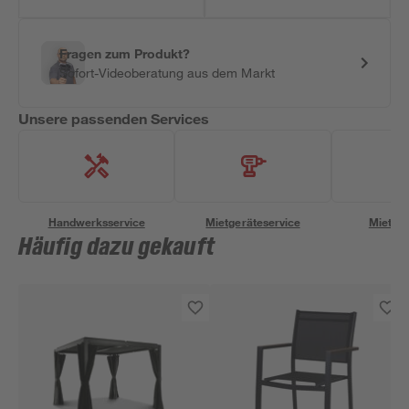
Fragen zum Produkt?
Sofort-Videoberatung aus dem Markt
Unsere passenden Services
Handwerksservice
Mietgeräteservice
Miettra
Häufig dazu gekauft