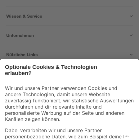
Wissen & Service
Unternehmen
Nützliche Links
Bleib auf dem Laufenden mit unserem Newsletter
Der toom Newsletter: Keine Angebote und Aktionen mehr verpassen!
Zur Newsletter Anmeldung
Folge uns