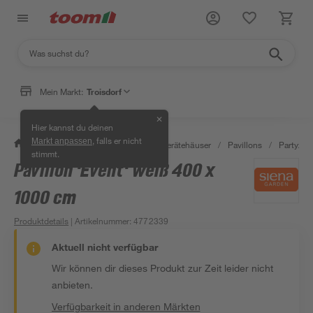
Mein Markt:
Troisdorf
✕
Hier kannst du deinen
, falls er nicht
Markt anpassen
/
Garten & Freizeit
/
Garten- & Gerätehäuser
/
Pavillons
/
Partyzelt
stimmt.
Pavillon 'Event' weiß 400 x
1000 cm
Produktdetails
| Artikelnummer
:
4772339
Aktuell nicht verfügbar
Wir können dir dieses Produkt zur Zeit leider nicht
anbieten.
Verfügbarkeit in anderen Märkten