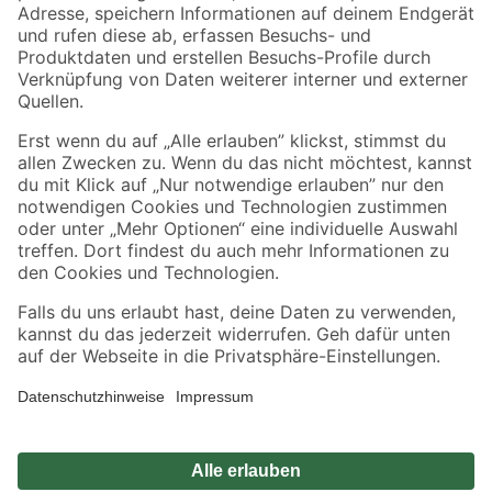
Zahlungsarten
Versandarten
Sicher einkaufen
Jetzt die toom-App herunterladen
Alle Preisangaben in EUR inkl. gesetzl. MwSt.. Die dargestellten Angebote sind unter
Umständen nicht in allen Märkten verfügbar. Die angegebenen Verfügbarkeiten beziehen
sich auf den unter "Mein Markt" ausgewählten toom Baumarkt. Alle Angebote und
Produkte nur solange der Vorrat reicht.
*Paketversand ab 59 € versandkostenfrei, gilt nicht für Artikel mit Speditionsversand, hier
fallen zusätzliche Versandkosten an.
Datenschutz
Privatsphäre
Impressum
AGB