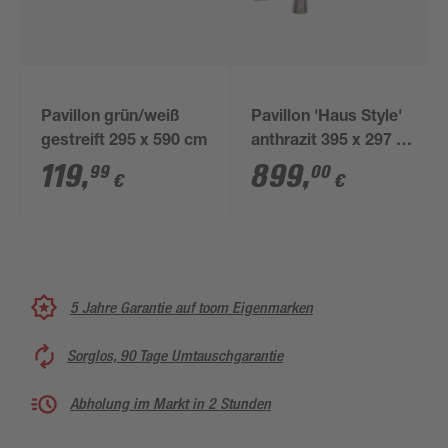
Pavillon grün/weiß
Pavillon 'Haus Style'
gestreift 295 x 590 cm
anthrazit 395 x 297 x
260 cm
119
,
899
,
99
00
€
€
5 Jahre Garantie auf toom Eigenmarken
Sorglos, 90 Tage Umtauschgarantie
Abholung im Markt in 2 Stunden