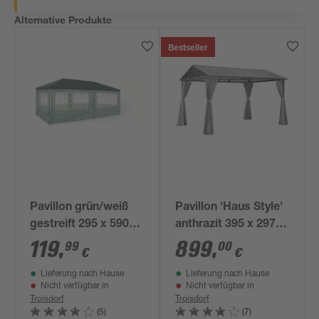
Alternative Produkte
Bestseller
Pavillon grün/weiß
Pavillon 'Haus Style'
gestreift 295 x 590
anthrazit 395 x 297 x
cm
260 cm
119
,
899
,
99
00
€
€
Lieferung nach Hause
Lieferung nach Hause
Nicht verfügbar in
Nicht verfügbar in
Troisdorf
Troisdorf
(5)
(7)