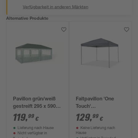
Verfügbarkeit in anderen Märkten
Alternative Produkte
Pavillon grün/weiß
Faltpavillon 'One
gestreift 295 x 590
Touch'
cm
anthrazitfarben 300 x
119
,
129
,
99
99
€
€
240 x 300
Lieferung nach Hause
Keine Lieferung nach
Hause
Nicht verfügbar in