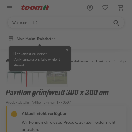
Mein Markt:
Troisdorf
✕
Hier kannst du deinen
, falls er nicht
Markt anpassen
/
Garten & Freizeit
/
Garten- & Gerätehäuser
/
Pavillons
/
Faltpavil
stimmt.
Pavillon grün/weiß 300 x 300 cm
Produktdetails
| Artikelnummer
:
4770597
Aktuell nicht verfügbar
Wir können dir dieses Produkt zur Zeit leider nicht
anbieten.