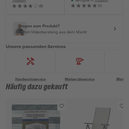
Troisdorf
Troisdorf
Verfügbar in
(1)
(5)
Fragen zum Produkt?
Sofort-Videoberatung aus dem Markt
Unsere passenden Services
Handwerksservice
Mietgeräteservice
Miettra
Häufig dazu gekauft