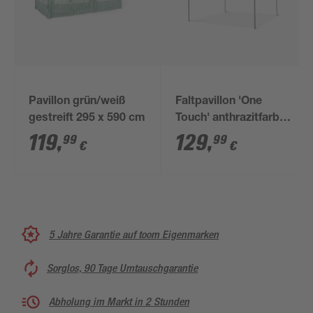
Pavillon grün/weiß
Faltpavillon 'One
gestreift 295 x 590 cm
Touch' anthrazitfarben
300 x 240 x 300
119
,
129
,
99
99
€
€
5 Jahre Garantie auf toom Eigenmarken
Sorglos, 90 Tage Umtauschgarantie
Abholung im Markt in 2 Stunden