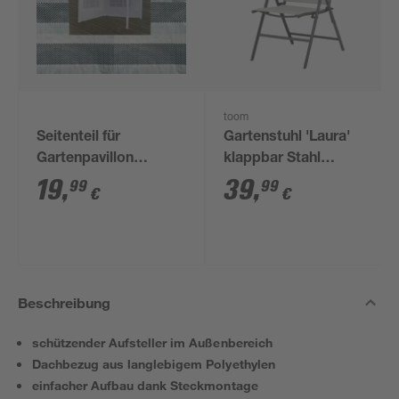
toom
Seitenteil für
Gartenstuhl 'Laura'
Gartenpavillon
klappbar Stahl
grün/weiß 298 x 196
hellgrau 56,6 x 104 x
19
,
39
,
99
99
€
€
cm
63 cm
Beschreibung
schützender Aufsteller im Außenbereich
Dachbezug aus langlebigem Polyethylen
einfacher Aufbau dank Steckmontage