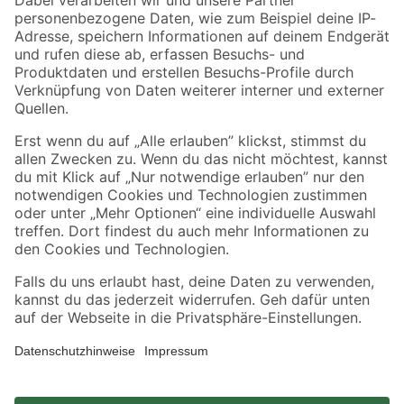
Zahlungsarten
Versandarten
Sicher einkaufen
Jetzt die toom-App herunterladen
Alle Preisangaben in EUR inkl. gesetzl. MwSt.. Die dargestellten Angebote sind unter
Umständen nicht in allen Märkten verfügbar. Die angegebenen Verfügbarkeiten beziehen
sich auf den unter "Mein Markt" ausgewählten toom Baumarkt. Alle Angebote und
Produkte nur solange der Vorrat reicht.
*Paketversand ab 59 € versandkostenfrei, gilt nicht für Artikel mit Speditionsversand, hier
fallen zusätzliche Versandkosten an.