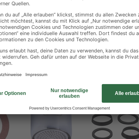
Die PE-Dichtungen von Conmetall 
Wasserzählerverschraubungen im I
Dichtungen durch einfaches Einsetz
verschiedenen Durchmessern erhäl