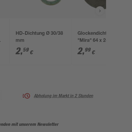
HD-Dichtung Ø 30/38
Glockendichtung
 1
mm
"Mira" 64 x 24 x 4 mm
schwarz
2
,
2
,
59
99
€
€
Abholung im Markt in 2 Stunden
enden mit unserem Newsletter