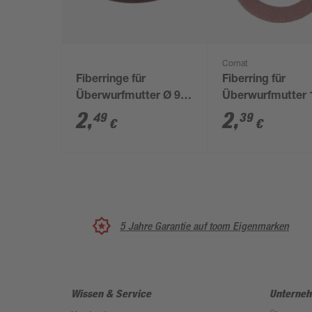
Cornat
Fiberringe für
Fiberring für
Überwurfmutter Ø 9
Überwurfmutter 
mm
Ø 18 x 12 x 1,5 
2
,
2
,
49
39
€
€
Stück
5 Jahre Garantie auf toom Eigenmarken
Wissen & Service
Unterne