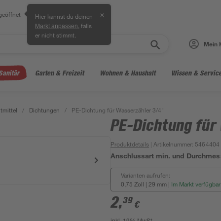
geöffnet
✕
Hier kannst du deinen
, falls
Markt anpassen
er nicht stimmt.
Mein 
Sanitär
Garten & Freizeit
Wohnen & Haushalt
Wissen & Servic
tmittel
/
Dichtungen
/
PE-Dichtung für Wasserzähler 3/4"
PE-Dichtung für
Produktdetails
| Artikelnummer
:
5464404
Anschlussart min. und Durchmes
Varianten aufrufen:
0,75 Zoll | 29 mm
|
Im Markt verfügbar
2
,
39
€