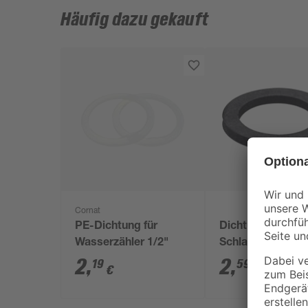
Häufig dazu gekauft
Cornat
PE-Dichtung für
Dichtungen für
Wasserzähler 1/2"
Schlauchversch
Ø 22/28 mm 2 St
2
,
2
,
19
59
€
€