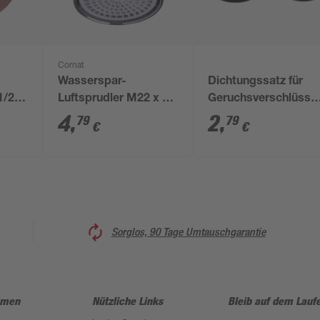
Cornat
Wasserspar-
Dichtungssatz für
1/2"
Luftsprudler M22 x 1
Geruchsverschlüsse
mm, 5
IG, 5 l
1/4" 1 1/2" 8-tlg.
4
,
2
,
79
79
€
€
Sorglos, 90 Tage Umtauschgarantie
hmen
Nützliche Links
Bleib auf dem Lauf