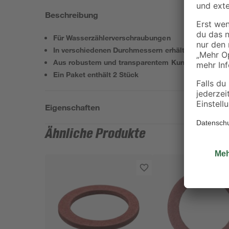
Beschreibung
Für Wasserzählerverschraubungen
In verschiedenen Durchmessern erhältlich
Aus robustem und transparentem Kunststoff
Ein Paket enthält 2 Stück
Eigenschaften
Ähnliche Produkte