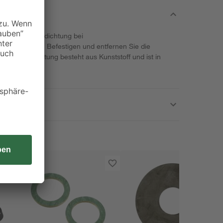
dienen zur Abdichtung bei
nnenbereich. Befestigen und entfernen Sie die
en. Die Dichtung besteht aus Kunststoff und ist in
tlich.