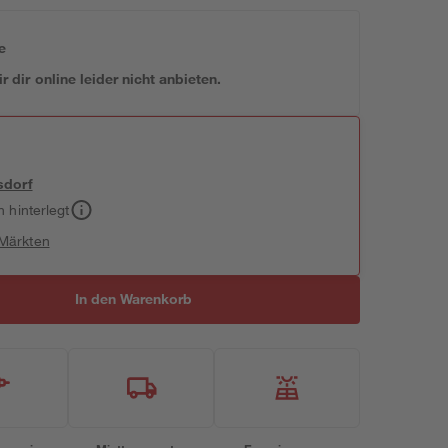
e
 dir online leider nicht anbieten.
sdorf
h hinterlegt
 Märkten
In den Warenkorb