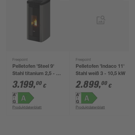
Freepoint
Freepoint
Pelletofen 'Steel 9'
Pelletofen 'Indaco 11'
Stahl titanium 2,5 - 8,5
Stahl weiß 3 - 10,5 kW
kW
3.199
,
2.899
,
00
00
€
€
Produktdatenblatt
Produktdatenblatt