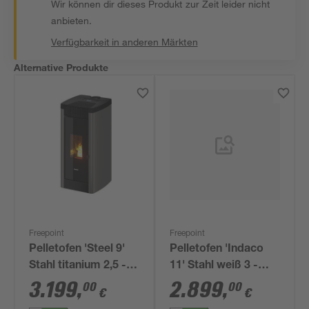
Wir können dir dieses Produkt zur Zeit leider nicht
anbieten.
Verfügbarkeit in anderen Märkten
Alternative Produkte
Freepoint
Freepoint
Pelletofen 'Steel 9'
Pelletofen 'Indaco
Stahl titanium 2,5 -
11' Stahl weiß 3 -
8,5 kW
10,5 kW
3.199
,
2.899
,
00
00
€
€