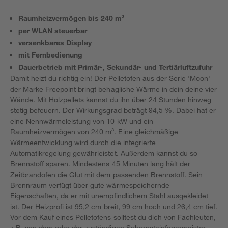
Raumheizvermögen bis 240 m³
per WLAN steuerbar
versenkbares Display
mit Fernbedienung
Dauerbetrieb mit Primär-, Sekundär- und Tertiärluftzufuhr
Damit heizt du richtig ein! Der Pelletofen aus der Serie 'Moon'
der Marke Freepoint bringt behagliche Wärme in dein deine vier
Wände. Mit Holzpellets kannst du ihn über 24 Stunden hinweg
stetig befeuern. Der Wirkungsgrad beträgt 94,5 %. Dabei hat er
eine Nennwärmeleistung von 10 kW und ein
Raumheizvermögen von 240 m³. Eine gleichmäßige
Wärmeentwicklung wird durch die integrierte
Automatikregelung gewährleistet. Außerdem kannst du so
Brennstoff sparen. Mindestens 45 Minuten lang hält der
Zeitbrandofen die Glut mit dem passenden Brennstoff. Sein
Brennraum verfügt über gute wärmespeichernde
Eigenschaften, da er mit unempfindlichem Stahl ausgekleidet
ist. Der Heizprofi ist 95,2 cm breit, 99 cm hoch und 26,4 cm tief.
Vor dem Kauf eines Pelletofens solltest du dich von Fachleuten,
z.B. von dem oder der zuständigen Schornsteinfegermeister