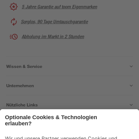
5 Jahre Garantie auf toom Eigenmarken
Sorglos, 90 Tage Umtauschgarantie
Abholung im Markt in 2 Stunden
Wissen & Service
Unternehmen
Nützliche Links
Bleib auf dem Laufenden mit unserem Newsletter
Der toom Newsletter: Keine Angebote und Aktionen mehr verpassen!