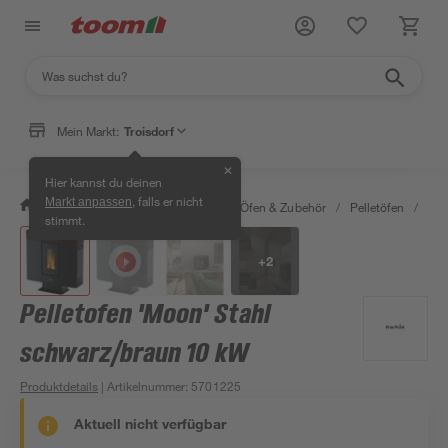
Mein Markt:
Troisdorf
✕
Hier kannst du deinen
, falls er nicht
Markt anpassen
/
Bauen & Renovieren
/
Kamine, Öfen & Zubehör
/
Pelletöfen
/
Pel
stimmt.
+
2
Pelletofen 'Moon' Stahl
schwarz/braun 10 kW
Produktdetails
| Artikelnummer
:
5701225
Aktuell nicht verfügbar