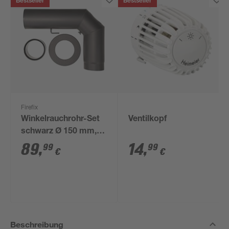
Bestseller
Bestseller
Firefix
Winkelrauchrohr-Set
Ventilkopf
schwarz Ø 150 mm,
3-teilig
89
,
14
,
99
99
€
€
Beschreibung