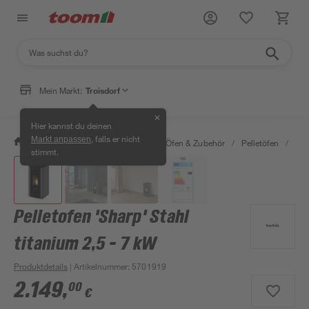
Mein Markt:
Troisdorf
✕
Hier kannst du deinen
, falls er nicht
Markt anpassen
/
Bauen & Renovieren
/
Kamine, Öfen & Zubehör
/
Pelletöfen
/
Pel
stimmt.
Pelletofen 'Sharp' Stahl
titanium 2,5 - 7 kW
Produktdetails
| Artikelnummer
:
5701919
2.149
,
00
€