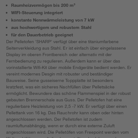
Raumheizvermögen bis 200 m³
WIFI-Steuerung integriert
konstante Nennwärmeleistung von 7 kW
aus hochwertigem und robustem Stahl
für den Dauerbetrieb geeignet
Der Pelletofen 'SHARP' verfügt über eine titaniumfarbene
Seitenverkleidung aus Stahl. Er ist einfach über eingelassene
Display im oberen Frontbereich oder alternativ mit der
Fernbedienung zu regulieren. Außerdem kann er über das
vorinstallierte Wifi-Kit über mobile Endgeräte bedient werden. Er
vereint modernes Desgin mit robuster und beständiger
Bauweise. Seine gusseiserne Toppplatte ist besonders
kratzfest, was ein sicheres Nachfüllen über Pelletsäcke
ermöglicht. Bewundere das schöne Flammenspiel in der robust
gebauten Brennerschale aus Guss. Der Pelletofen hat eine
regulierbare Heizleistung von 2,5 -7 kW. Er verfügt über einen
Pellettank von 16 kg. Das Rauchrohr kann oben oder hinten
angeschlossen werden. Der Pelletofen ist zudem
raumluftunabhängig, wenn er durch eine externe Zuluft
angeschlossen wird. Die Pelletöfen von Freepoint werden vom