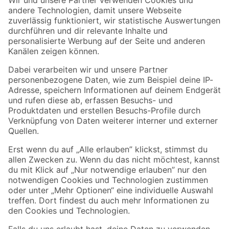
Zur Newsletter Anmeldung
Folge uns
Zahlungsarten
Versandarten
Sicher einkaufen
Jetzt die toom-App herunterladen