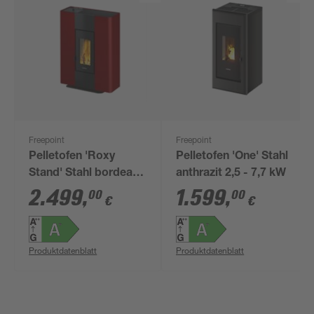
Freepoint
Freepoint
Pelletofen 'Roxy
Pelletofen 'One' Stahl
Stand' Stahl bordeaux
anthrazit 2,5 - 7,7 kW
2 - 7 kW
2.499
,
1.599
,
00
00
€
€
Produktdatenblatt
Produktdatenblatt