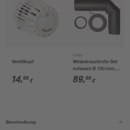
Firefix
Ventilkopf
Winkelrauchrohr-Set
schwarz Ø 150 mm,
3-teilig
14
,
89
,
99
99
€
€
Beschreibung