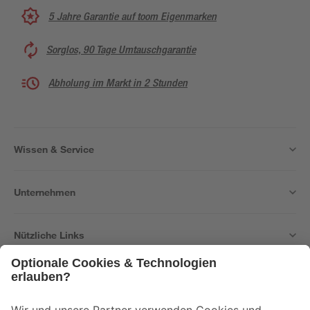
5 Jahre Garantie auf toom Eigenmarken
Sorglos, 90 Tage Umtauschgarantie
Abholung im Markt in 2 Stunden
Wissen & Service
Unternehmen
Nützliche Links
Bleib auf dem Laufenden mit unserem Newsletter
Der toom Newsletter: Keine Angebote und Aktionen mehr verpassen!