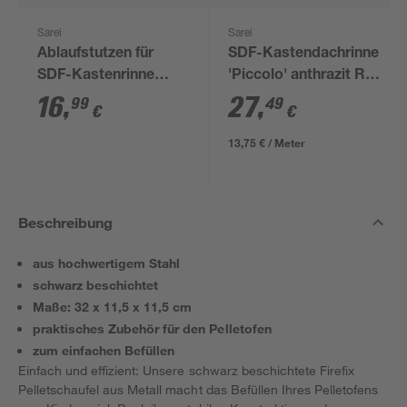
Sarei
Sarei
Ablaufstutzen für
SDF-Kastendachrinne
SDF-Kastenrinne
'Piccolo' anthrazit RG
'Piccolo' anthrazit RG
70 200 cm
16
,
27
,
99
49
€
€
70 auf DN 60
13,75 € / Meter
Beschreibung
aus hochwertigem Stahl
schwarz beschichtet
Maße: 32 x 11,5 x 11,5 cm
praktisches Zubehör für den Pelletofen
zum einfachen Befüllen
Einfach und effizient: Unsere schwarz beschichtete Firefix
Pelletschaufel aus Metall macht das Befüllen Ihres Pelletofens