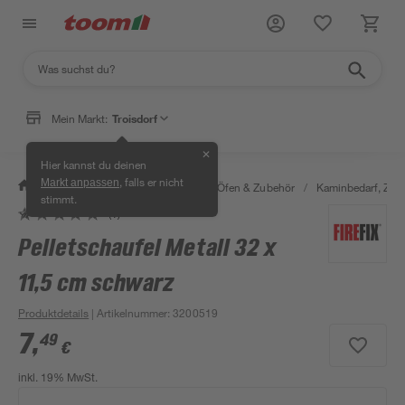
Mein Markt:
Troisdorf
✕
Hier kannst du deinen
, falls er nicht
Markt anpassen
/
Bauen & Renovieren
/
Kamine, Öfen & Zubehör
/
Kaminbedarf, Zube
stimmt.
(1)
Pelletschaufel Metall 32 x
11,5 cm schwarz
Produktdetails
| Artikelnummer
:
3200519
7
,
49
€
inkl. 19% MwSt.