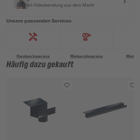
Sofort-Videoberatung aus dem Markt
Unsere passenden Services
Handwerksservice
Mietgeräteservice
Miettra
Häufig dazu gekauft