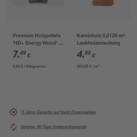
Premium Holzpellets
Kaminholz 0,0125 m³
'HD+ Energy Wood' Ø
Laubholzmischung
6 mm, 15 kg
7
,
4
,
49
99
€
€
0,50 € / Kilogramm
383,85 € / m³
5 Jahre Garantie auf toom Eigenmarken
Sorglos, 90 Tage Umtauschgarantie