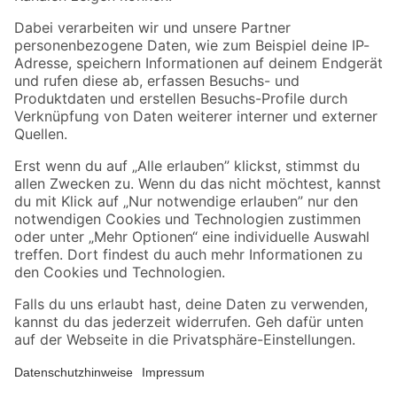
Folge uns
Zahlungsarten
Versandarten
Sicher einkaufen
Jetzt die toom-App herunterladen
Alle Preisangaben in EUR inkl. gesetzl. MwSt.. Die dargestellten Angebote sind unter
Umständen nicht in allen Märkten verfügbar. Die angegebenen Verfügbarkeiten beziehen
sich auf den unter "Mein Markt" ausgewählten toom Baumarkt. Alle Angebote und
Produkte nur solange der Vorrat reicht.
*Paketversand ab 59 € versandkostenfrei, gilt nicht für Artikel mit Speditionsversand, hier
fallen zusätzliche Versandkosten an.