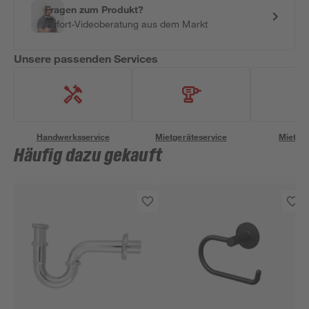
Fragen zum Produkt?
Sofort-Videoberatung aus dem Markt
Unsere passenden Services
Handwerksservice
Mietgeräteservice
Miettra
Häufig dazu gekauft