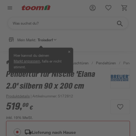
Mein Markt:
Troisdorf
✕
Hier kannst du deinen
, falls er nicht
Markt anpassen
/
Bad & Sanitär
/
Duschen
/
Duschtüren
/
Pendeltüren
/
Pendelt
stimmt.
Pendeltür für Nische 'Elana
2.0' silbern 90 x 200 cm
Produktdetails
| Artikelnummer
:
5172812
519
,
00
€
inkl. 19% MwSt.
Lieferung nach Hause