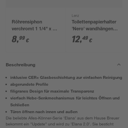
Lenz
Röhrensiphon
Toilettenpapierhalter
verchromt 1 1/4" x 32
'Nero' wandhängend
mm
schwarz
8
,
12
,
99
49
€
€
Beschreibung
inklusive CER+ Glasbeschichtung zur einfachen Reinigung
abgerundete Profile
filigranes Design für maximale Transparenz
vierfach Hebe-Senkmechanismus für leichtes Öffnen und
Schließen
Türen öffnen nach innen und außen
Die beliebte Alles-Könner-Serie 'Elana' aus dem Hause Breuer
bekommt ein "Update" und wird zu 'Elana 2.0'. Sie besticht