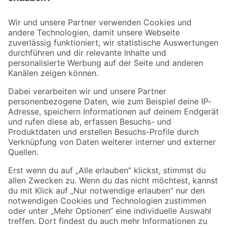
Bleib auf dem Laufenden mit unserem Newsletter
Der toom Newsletter: Keine Angebote und Aktionen mehr verpassen!
Zur Newsletter Anmeldung
Folge uns
Zahlungsarten
Versandarten
Sicher einkaufen
Jetzt die toom-App herunterladen