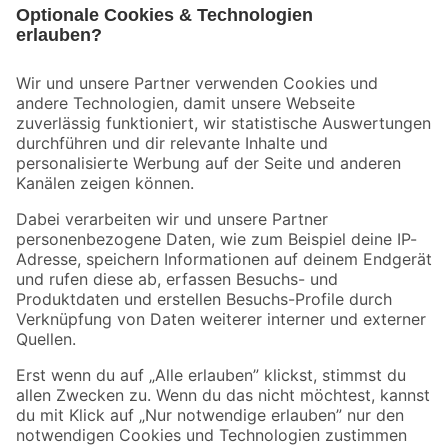
Bleib auf dem Laufenden mit unserem Newsletter
Der toom Newsletter: Keine Angebote und Aktionen mehr verpassen!
Zur Newsletter Anmeldung
Folge uns
Zahlungsarten
Versandarten
Sicher einkaufen
Jetzt die toom-App herunterladen