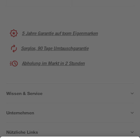
cm
190 cm
5 Jahre Garantie auf toom Eigenmarken
Sorglos, 90 Tage Umtauschgarantie
Abholung im Markt in 2 Stunden
Wissen & Service
Unternehmen
Nützliche Links