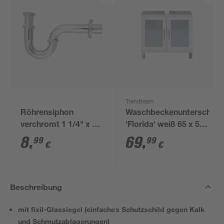
Trendteam
Röhrensiphon
Waschbeckenunterschran
verchromt 1 1/4" x 32
'Florida' weiß 65 x 56
mm
x 33 cm
8
,
69
,
99
99
€
€
Beschreibung
mit fixil-Glassiegel (einfaches Schutzschild gegen Kalk
und Schmutzablagerungen)