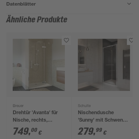
Datenblätter
Ähnliche Produkte
Breuer
Schulte
Drehtür 'Avanta' für
Nischendusche
Nische, rechts,
'Sunny' mit Schwenk-
teilgerahmt,
Schiebetür klar
749
,
279
,
00
99
€
€
Chromoptik, 80 x 200
chromfarben 64 x 70 x