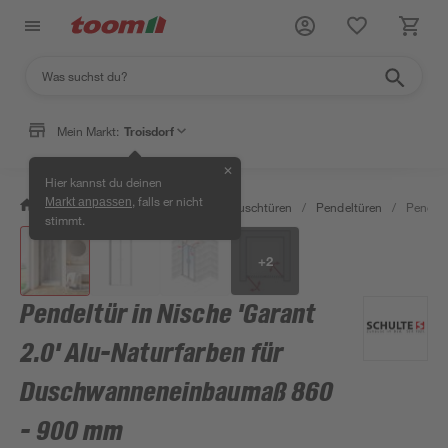
Mein Markt:
Troisdorf
✕
Hier kannst du deinen
, falls er nicht
Markt anpassen
/
Bad & Sanitär
/
Duschen
/
Duschtüren
/
Pendeltüren
/
Pendelt
stimmt.
+
2
Pendeltür in Nische 'Garant
2.0' Alu-Naturfarben für
Duschwanneneinbaumaß 860
- 900 mm