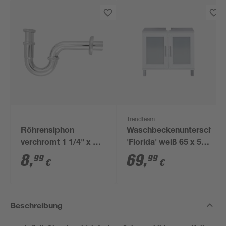
Trendteam
Röhrensiphon
Waschbeckenunterschran
verchromt 1 1/4" x 32
'Florida' weiß 65 x 56
mm
x 33 cm
8
,
69
,
99
99
€
€
Beschreibung