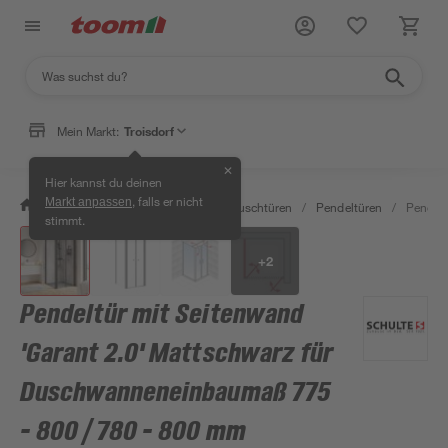
Mein Markt:
Troisdorf
✕
Hier kannst du deinen
, falls er nicht
Markt anpassen
/
Bad & Sanitär
/
Duschen
/
Duschtüren
/
Pendeltüren
/
Pendelt
stimmt.
+
2
Pendeltür mit Seitenwand
'Garant 2.0' Mattschwarz für
Duschwanneneinbaumaß 775
- 800 / 780 - 800 mm