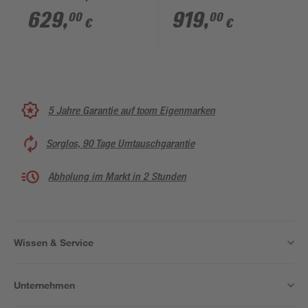
Mineralguss
2.0' Alu-Naturfarben
629
,
919
,
00
00
€
€
steingrau 100 x 120 x
für
4 cm
Duschwanneneinbaumaß
780 - 800 / 775 - 800
mm
5 Jahre Garantie auf toom Eigenmarken
Sorglos, 90 Tage Umtauschgarantie
Abholung im Markt in 2 Stunden
Wissen & Service
Unternehmen