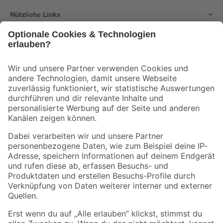
Nützliche Links
Bleib auf dem Laufenden mit unserem Newsletter
Der toom Newsletter: Keine Angebote und Aktionen mehr verpassen!
Zur Newsletter Anmeldung
Folge uns
Zahlungsarten
Versandarten
Sicher einkaufen