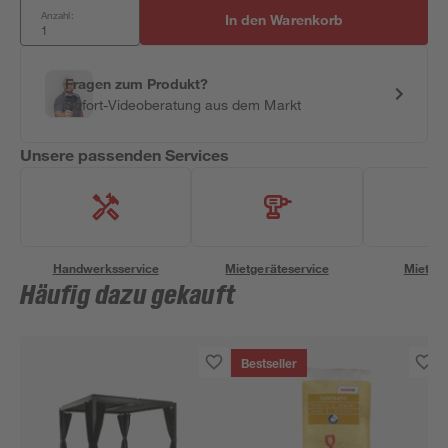
Anzahl:
In den Warenkorb
Fragen zum Produkt?
Sofort-Videoberatung aus dem Markt
Unsere passenden Services
Handwerksservice
Mietgeräteservice
Miettra
Häufig dazu gekauft
Bestseller