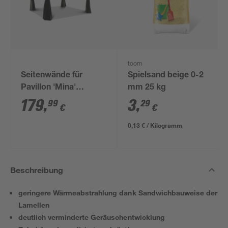
toom
Seitenwände für
Spielsand beige 0-2
Pavillon 'Mina'
mm 25 kg
schwarz 4er-Set
179
,
3
,
99
29
€
€
0,13 € / Kilogramm
Beschreibung
geringere Wärmeabstrahlung dank Sandwichbauweise der
Lamellen
deutlich verminderte Geräuschentwicklung