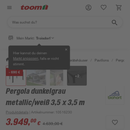
Mein Markt:
Troisdorf
✕
Hier kannst du deinen
, falls er nicht
Markt anpassen
/
Garten & Freizeit
/
Garten- & Gerätehäuser
/
Pavillons
/
Pergola
stimmt.
- 690 €
+
2
Pergola dunkelgrau
metallic/weiß 3,5 x 3,5 m
Produktdetails
| Artikelnummer
:
10516230
3.949
,
00
€
4.639,00 €