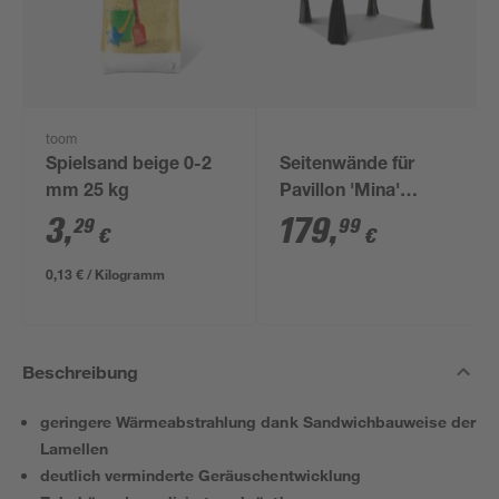
toom
Spielsand beige 0-2
Seitenwände für
mm 25 kg
Pavillon 'Mina'
schwarz 4er-Set
3
,
179
,
29
99
€
€
0,13 € / Kilogramm
Beschreibung
geringere Wärmeabstrahlung dank Sandwichbauweise der
Lamellen
deutlich verminderte Geräuschentwicklung