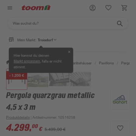
Mein Markt:
Troisdorf
✕
Hier kannst du deinen
, falls er nicht
Markt anpassen
/
Garten & Freizeit
/
Garten- & Gerätehäuser
/
Pavillons
/
Pergola
stimmt.
- 1.200 €
Pergola quarzgrau metallic
4,5 x 3 m
Produktdetails
| Artikelnummer
:
10516258
4.299
,
00
€
5.499,00 €