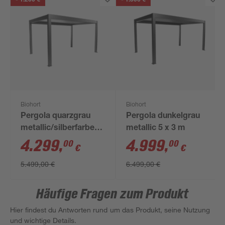
- 1.200 €
- 1.500 €
Biohort
Biohort
Pergola quarzgrau
Pergola dunkelgrau
metallic/silberfarben
metallic 5 x 3 m
4,5 x 3 m
4.299
,
4.999
,
00
00
€
€
5.499,00 €
6.499,00 €
Häufige Fragen zum Produkt
Hier findest du Antworten rund um das Produkt, seine Nutzung
und wichtige Details.