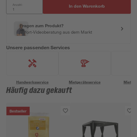
Anzahl:
In den Warenkorb
Fragen zum Produkt?
Sofort-Videoberatung aus dem Markt
Unsere passenden Services
Handwerksservice
Mietgeräteservice
Miettra
Häufig dazu gekauft
Bestseller