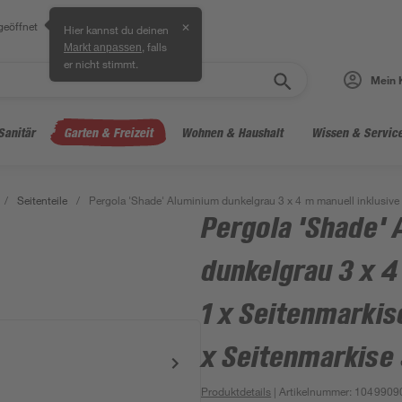
geöffnet
✕
Hier kannst du deinen
, falls
Markt anpassen
er nicht stimmt.
Mein 
Sanitär
Garten & Freizeit
Wohnen & Haushalt
Wissen & Servic
/
Seitenteile
/
Pergola 'Shade' Aluminium dunkelgrau 3 x 4 m manuell inklusive
Pergola 'Shade'
dunkelgrau 3 x 4
1 x Seitenmarkis
x Seitenmarkise
Produktdetails
| Artikelnummer
:
1049909