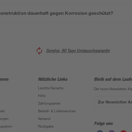
konstruktion dauerhaft gegen Korrosion geschützt?
Sorglos, 90 Tage Umtauschgarantie
hmen
Nützliche Links
Bleib auf dem Lauf
Leichte Sprache
Der toom Newsletter: K
Hilfe
Zur Newsletter 
Zahlungsarten
eit
Bestell- & Lieferservices
ungen
Versand
Folge uns
Programm
Rückgabe