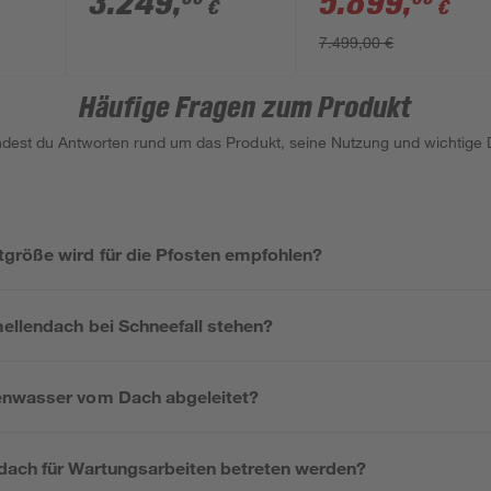
3.249
,
5.899
,
€
€
transparent
7.499,00 €
Häufige Fragen zum Produkt
indest du Antworten rund um das Produkt, seine Nutzung und wichtige D
röße wird für die Pfosten empfohlen?
mellendach bei Schneefall stehen?
enwasser vom Dach abgeleitet?
dach für Wartungsarbeiten betreten werden?