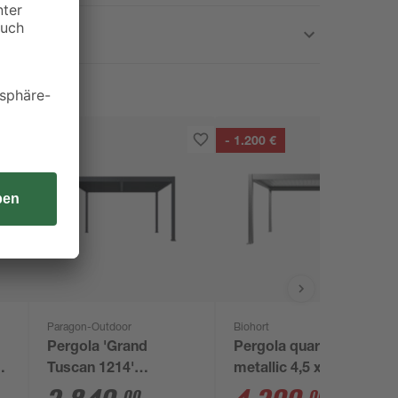
- 1.200 €
Paragon-Outdoor
Biohort
Pergola 'Grand
Pergola quarzgrau
Tuscan 1214'
metallic 4,5 x 3 m
Aluminium anthrazit
00
00