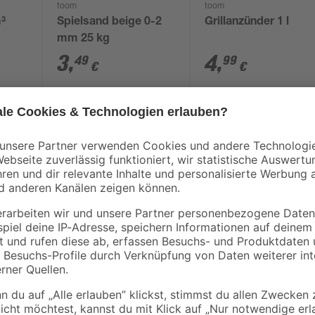
toom
toom
m³
Spielsand beige 0-2
Grillanzünder 1 l
mm 25 kg
3
,
4
,
49
99
€
€
0,14 € / Kilogramm
4,99 € / Liter
Robuste Konstruktion aus pulverb
Lamellendach, welche einseitig an
System, witterungsbeständig und ä
geöffnet, gekippt oder geschlosse
x Seitenmarkise 3 m, manuell inklu