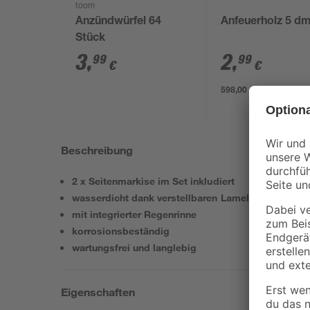
toom
Anzündwürfel 64
Anfeuerholz 5 d
Stück
3
,
2
,
99
99
€
€
598,00 € / m³
Beschreibung
2 x Seitenmarkise im Set inkludiert
wasserdicht dank verstellbaren Lamellen
mit integrierter Regenrinne
korrosionsbeständig
wartungsfrei und langlebig
Eigenschaften