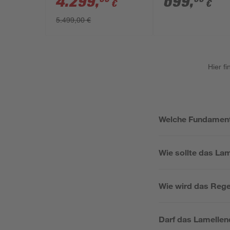
4.299
,
699
,
€
€
cm
5.499,00 €
Hier f
Welche Fundamentg
Wie sollte das La
Wie wird das Reg
Darf das Lamellen