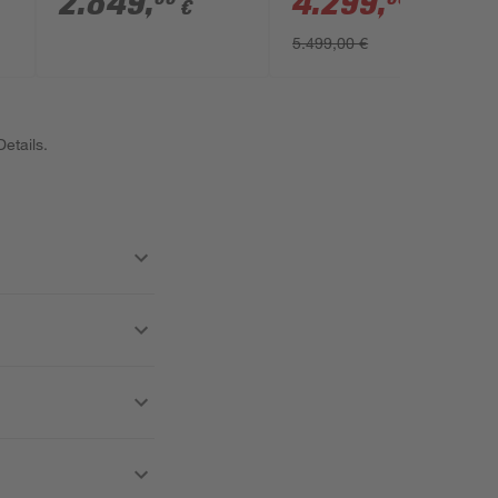
2.849
,
4.299
,
€
€
370 x 433 x 256 cm
5.499,00 €
etails.