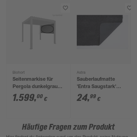
Biohort
Astra
Seitenmarkise für
Sauberlaufmatte
Pergola dunkelgrau
'Entra Saugstark'
364 x 235 cm
schwarz 60 x 75 cm
1.599
,
24
,
00
99
€
€
Häufige Fragen zum Produkt
Hier findest du Antworten rund um das Produkt, seine Nutzung