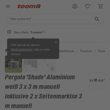
Mein Markt:
Troisdorf
✕
Hier kannst du deinen
, falls er nicht
Markt anpassen
/
Garten & Freizeit
/
Garten- & Gerätehäuser
/
Pavillons
/
Seitentei
stimmt.
Pergola 'Shade' Aluminium
weiß 3 x 3 m manuell
inklusive 2 x Seitenmarkise 3
m manuell