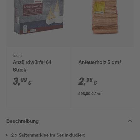
toom
Anzündwürfel 64
Anfeuerholz 5 dm³
Stück
3
,
2
,
99
99
€
€
598,00 € / m³
Beschreibung
2 x Seitenmarkise im Set inkludiert