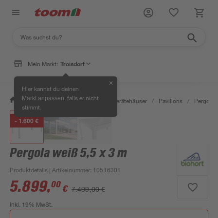
Mein Markt:
Troisdorf
✕
Hier kannst du deinen
, falls er nicht
Markt anpassen
/
Garten & Freizeit
/
Garten- & Gerätehäuser
/
Pavillons
/
Pergola
stimmt.
- 1.600 €
Pergola weiß 5,5 x 3 m
Produktdetails
| Artikelnummer
:
10516301
5.899
,
00
€
7.499,00 €
inkl. 19% MwSt.