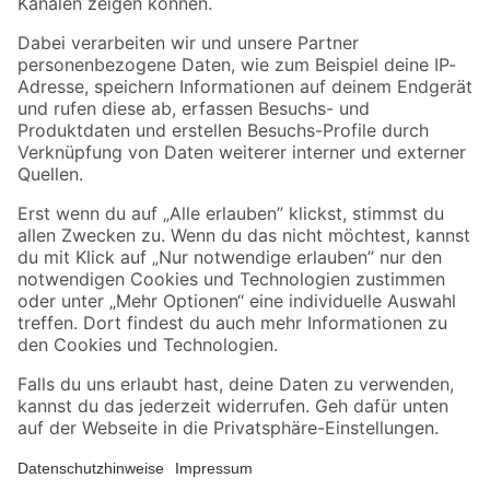
Folge uns
Zahlungsarten
Versandarten
Sicher einkaufen
Jetzt die toom-App herunterladen
Alle Preisangaben in EUR inkl. gesetzl. MwSt.. Die dargestellten Angebote sind unter
Umständen nicht in allen Märkten verfügbar. Die angegebenen Verfügbarkeiten beziehen
sich auf den unter "Mein Markt" ausgewählten toom Baumarkt. Alle Angebote und
Produkte nur solange der Vorrat reicht.
*Paketversand ab 59 € versandkostenfrei, gilt nicht für Artikel mit Speditionsversand, hier