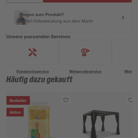
Fragen zum Produkt?
Sofort-Videoberatung aus dem Markt
Unsere passenden Services
Handwerksservice
Mietgeräteservice
Miettra
Häufig dazu gekauft
Bestseller
Aktion