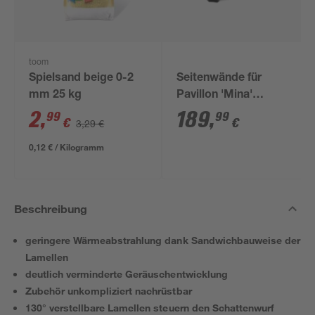
toom
Spielsand beige 0-2
Seitenwände für
mm 25 kg
Pavillon 'Mina'
schwarz 4er-Set
2
,
189
,
99
99
€
€
3,29 €
0,12 € / Kilogramm
Beschreibung
geringere Wärmeabstrahlung dank Sandwichbauweise der
Lamellen
deutlich verminderte Geräuschentwicklung
Zubehör unkompliziert nachrüstbar
130° verstellbare Lamellen steuern den Schattenwurf