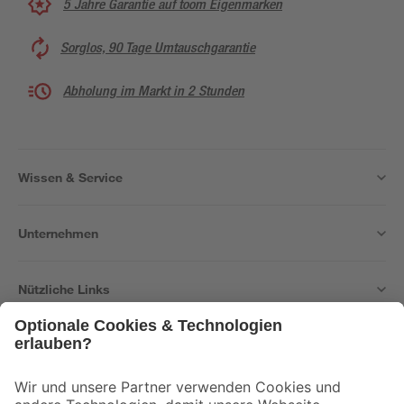
5 Jahre Garantie auf toom Eigenmarken
Sorglos, 90 Tage Umtauschgarantie
Abholung im Markt in 2 Stunden
Wissen & Service
Unternehmen
Nützliche Links
Bleib auf dem Laufenden mit unserem Newsletter
Der toom Newsletter: Keine Angebote und Aktionen mehr verpassen!