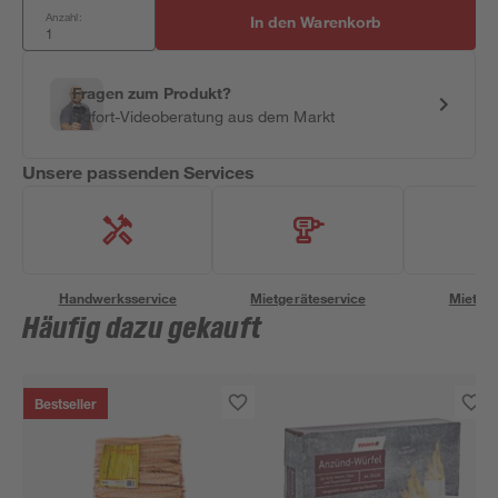
Anzahl:
In den Warenkorb
Fragen zum Produkt?
Sofort-Videoberatung aus dem Markt
Unsere passenden Services
Handwerksservice
Mietgeräteservice
Miettra
Häufig dazu gekauft
Bestseller