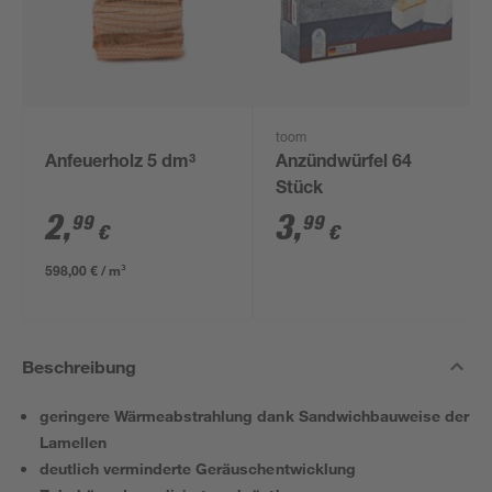
toom
Anfeuerholz 5 dm³
Anzündwürfel 64
Stück
2
,
3
,
99
99
€
€
598,00 € / m³
Beschreibung
geringere Wärmeabstrahlung dank Sandwichbauweise der
Lamellen
deutlich verminderte Geräuschentwicklung