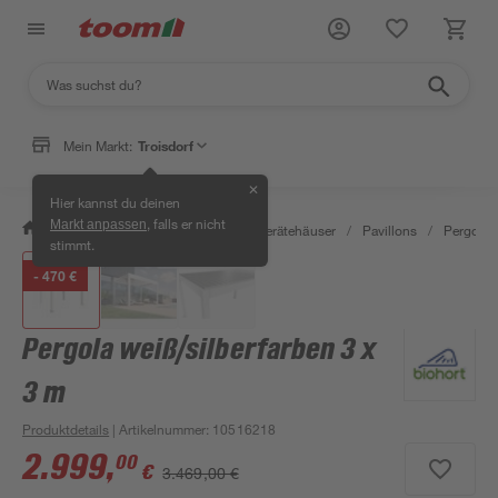
Mein Markt:
Troisdorf
✕
Hier kannst du deinen
, falls er nicht
Markt anpassen
/
Garten & Freizeit
/
Garten- & Gerätehäuser
/
Pavillons
/
Pergola
stimmt.
- 470 €
Pergola weiß/silberfarben 3 x
3 m
Produktdetails
| Artikelnummer
:
10516218
2.999
,
00
€
3.469,00 €