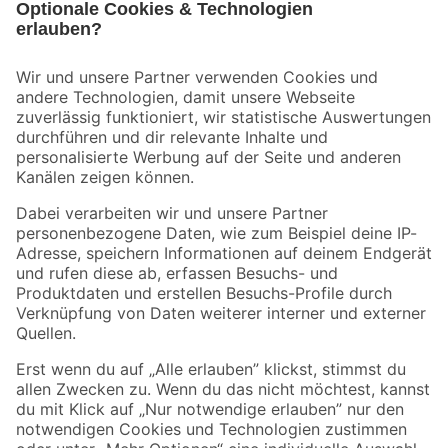
Bleib auf dem Laufenden mit unserem Newsletter
Der toom Newsletter: Keine Angebote und Aktionen mehr verpassen!
Zur Newsletter Anmeldung
Folge uns
Zahlungsarten
Versandarten
Sicher einkaufen
Jetzt die toom-App herunterladen