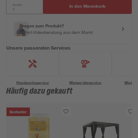
Anzahl:
In den Warenkorb
Fragen zum Produkt?
Sofort-Videoberatung aus dem Markt
Unsere passenden Services
Handwerksservice
Mietgeräteservice
Miettra
Häufig dazu gekauft
Bestseller