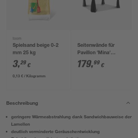
toom
Spielsand beige 0-2
Seitenwände für
mm 25 kg
Pavillon 'Mina'
schwarz 4er-Set
3
,
179
,
29
99
€
€
0,13 € / Kilogramm
Beschreibung
geringere Wärmeabstrahlung dank Sandwichbauweise der
Lamellen
deutlich verminderte Geräuschentwicklung