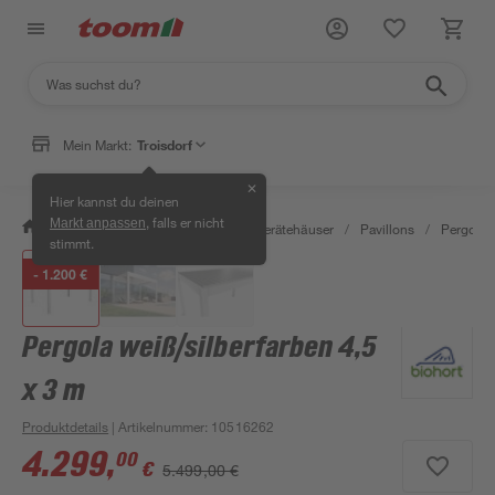
Mein Markt:
Troisdorf
✕
Hier kannst du deinen
, falls er nicht
Markt anpassen
/
Garten & Freizeit
/
Garten- & Gerätehäuser
/
Pavillons
/
Pergola
stimmt.
- 1.200 €
Pergola weiß/silberfarben 4,5
x 3 m
Produktdetails
| Artikelnummer
:
10516262
4.299
,
00
€
5.499,00 €