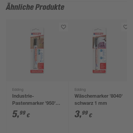
Ähnliche Produkte
Edding
Edding
Industrie-
Wäschemarker '8040'
Pastenmarker '950'
schwarz 1 mm
schwarz bis 10 mm
5
,
3
,
99
99
€
€