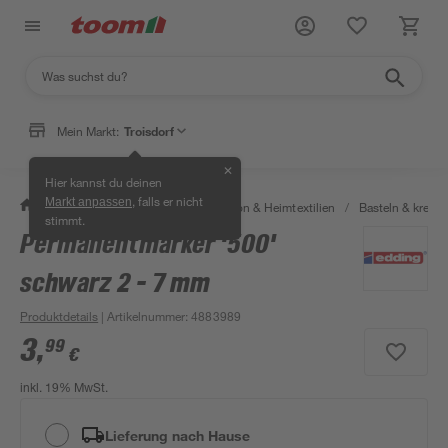
Mein Markt:
Troisdorf
✕
Hier kannst du deinen
, falls er nicht
Markt anpassen
/
Wohnen & Haushalt
/
Dekoration & Heimtextilien
/
Basteln & kreati
stimmt.
Permanentmarker '500'
schwarz 2 - 7 mm
Produktdetails
| Artikelnummer
:
4883989
3
,
99
€
inkl. 19% MwSt.
Lieferung nach Hause