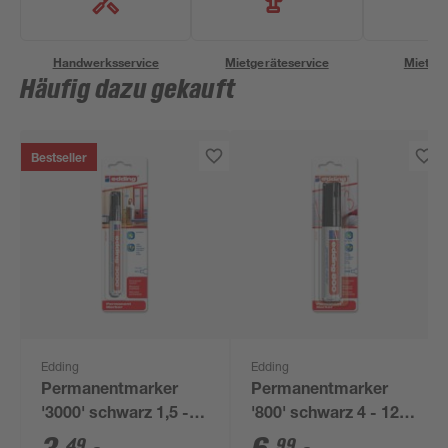
Handwerksservice
Mietgeräteservice
Miettra
Häufig dazu gekauft
Bestseller
Edding
Edding
Permanentmarker
Permanentmarker
'3000' schwarz 1,5 - 3
'800' schwarz 4 - 12
mm
mm
49
99