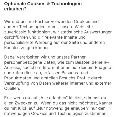
Bleib auf dem Laufenden mit unserem Newsletter
Der toom Newsletter: Keine Angebote und Aktionen mehr verpassen!
Zur Newsletter Anmeldung
Folge uns
Zahlungsarten
Versandarten
Sicher einkaufen
Jetzt die toom-App herunterladen