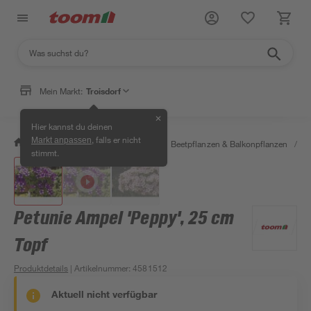
Mein Markt:
Troisdorf
✕
Hier kannst du deinen
, falls er nicht
Markt anpassen
/
Garten & Freizeit
/
Pflanzen
/
Beetpflanzen & Balkonpflanzen
/
T
stimmt.
Petunie Ampel 'Peppy', 25 cm
Topf
Produktdetails
| Artikelnummer
:
4581512
Aktuell nicht verfügbar