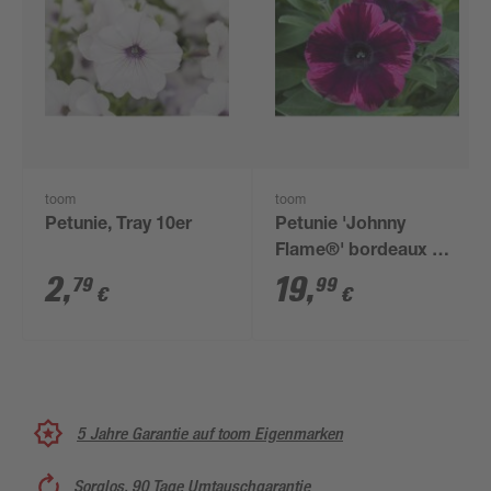
toom
toom
Petunie, Tray 10er
Petunie 'Johnny
Flame®' bordeaux 27
cm Wasserspeicher-
2
,
19
,
79
99
€
€
Ampeltopf
5 Jahre Garantie auf toom Eigenmarken
Sorglos, 90 Tage Umtauschgarantie