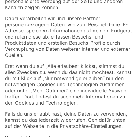
Folge uns
Zahlungsarten
Versandarten
Sicher einkaufen
Jetzt die toom-App herunterladen
Alle Preisangaben in EUR inkl. gesetzl. MwSt.. Die dargestellten Angebote sind unter
Umständen nicht in allen Märkten verfügbar. Die angegebenen Verfügbarkeiten beziehen
sich auf den unter "Mein Markt" ausgewählten toom Baumarkt. Alle Angebote und
Produkte nur solange der Vorrat reicht.