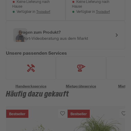
Keine Lieferung nach
Keine Lieferung nach
Ampeltopf
Hause
Hause
Troisdorf
Troisdorf
Verfügbar in
Verfügbar in
Fragen zum Produkt?
Sofort-Videoberatung aus dem Markt
Unsere passenden Services
Handwerksservice
Mietgeräteservice
Miettra
Häufig dazu gekauft
Bestseller
Bestseller