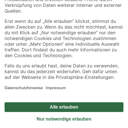
Sicher einkaufen
Jetzt die toom-App herunterladen
Alle Preisangaben in EUR inkl. gesetzl. MwSt.. Die dargestellten Angebote sind unter
Umständen nicht in allen Märkten verfügbar. Die angegebenen Verfügbarkeiten beziehen
sich auf den unter "Mein Markt" ausgewählten toom Baumarkt. Alle Angebote und
Produkte nur solange der Vorrat reicht.
*Paketversand ab 59 € versandkostenfrei, gilt nicht für Artikel mit Speditionsversand, hier
fallen zusätzliche Versandkosten an.
Datenschutz
Privatsphäre
Impressum
AGB
Nutzungsbedingungen
Widerrufsrecht
Vertrag widerrufen
Barrierefreiheit