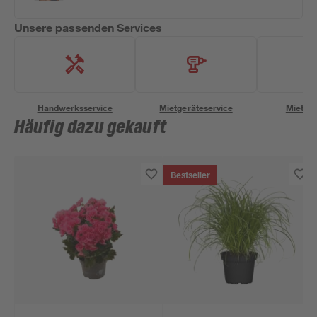
Unsere passenden Services
Handwerksservice
Mietgeräteservice
Miettra
Häufig dazu gekauft
Bestseller