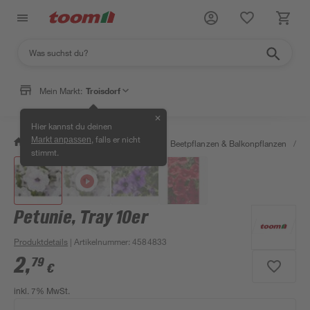
Mein Markt:
Troisdorf
✕
Hier kannst du deinen
, falls er nicht
Markt anpassen
/
Garten & Freizeit
/
Pflanzen
/
Beetpflanzen & Balkonpflanzen
/
P
stimmt.
Petunie, Tray 10er
Produktdetails
| Artikelnummer
:
4584833
2
,
79
€
inkl. 7% MwSt.