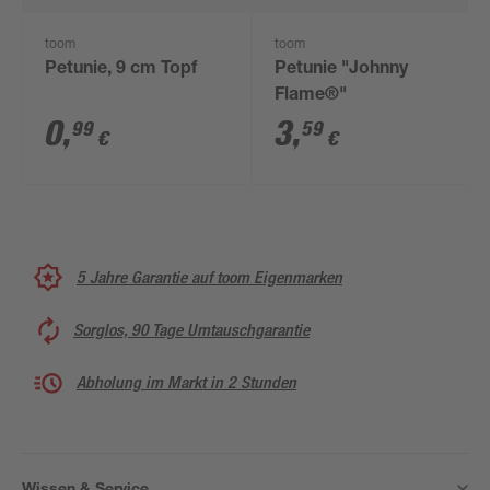
toom
toom
Petunie, 9 cm Topf
Petunie "Johnny
Flame®"
0
,
3
,
99
59
€
€
5 Jahre Garantie auf toom Eigenmarken
Sorglos, 90 Tage Umtauschgarantie
Abholung im Markt in 2 Stunden
Wissen & Service