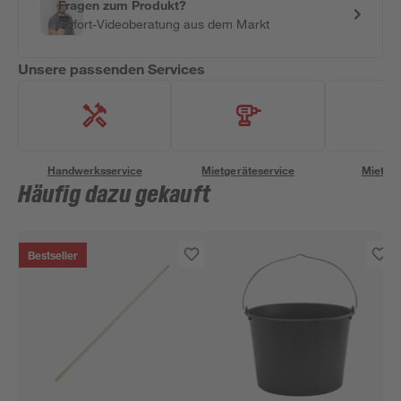
Fragen zum Produkt?
Sofort-Videoberatung aus dem Markt
Unsere passenden Services
Handwerksservice
Mietgeräteservice
Miettra
Häufig dazu gekauft
Bestseller