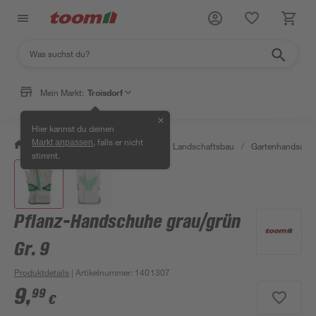
Mein Markt:
Troisdorf
✕
Hier kannst du deinen
, falls er nicht
Markt anpassen
/
Garten & Freizeit
/
Gartenbau & Landschaftsbau
/
Gartenhandschuh
stimmt.
Pflanz-Handschuhe grau/grün
Gr. 9
Produktdetails
| Artikelnummer
:
1401307
9
,
99
€