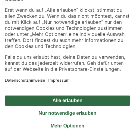
Sicher einkaufen
Jetzt die toom-App herunterladen
Alle Preisangaben in EUR inkl. gesetzl. MwSt.. Die dargestellten Angebote sind unter
Umständen nicht in allen Märkten verfügbar. Die angegebenen Verfügbarkeiten beziehen
sich auf den unter "Mein Markt" ausgewählten toom Baumarkt. Alle Angebote und
Produkte nur solange der Vorrat reicht.
*Paketversand ab 59 € versandkostenfrei, gilt nicht für Artikel mit Speditionsversand, hier
fallen zusätzliche Versandkosten an.
Datenschutz
Privatsphäre
Impressum
AGB
Nutzungsbedingungen
Widerrufsrecht
Vertrag widerrufen
Barrierefreiheit
© 2026 toom Baumarkt GmbH