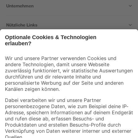
Unternehmen
Nützliche Links
Bleib auf dem Laufenden mit unserem Newsletter
Der toom Newsletter: Keine Angebote und Aktionen mehr verpassen!
Zur Newsletter Anmeldung
Folge uns
Zahlungsarten
Versandarten