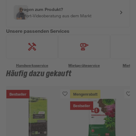
Fragen zum Produkt?
Sofort-Videoberatung aus dem Markt
Unsere passenden Services
Handwerksservice
Mietgeräteservice
Miettra
Häufig dazu gekauft
Bestseller
Mengenrabatt
Bestseller