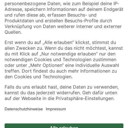
Zahlungsarten
Versandarten
Sicher einkaufen
Jetzt die toom-App herunterladen
Alle Preisangaben in EUR inkl. gesetzl. MwSt.. Die dargestellten Angebote sind unter
Umständen nicht in allen Märkten verfügbar. Die angegebenen Verfügbarkeiten beziehen
sich auf den unter "Mein Markt" ausgewählten toom Baumarkt. Alle Angebote und
Produkte nur solange der Vorrat reicht.
*Paketversand ab 59 € versandkostenfrei, gilt nicht für Artikel mit Speditionsversand, hier
fallen zusätzliche Versandkosten an.
Datenschutz
Privatsphäre
Impressum
AGB