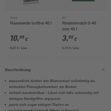
toom
B1
Rasenerde torffrei 40 l
Rindenmulch 0-40
mm 40 l
10
,
3
,
99
99
€
€
0,27 € / Liter
0,10 € / Liter
Beschreibung
wasserdicht dichtet den Blumentopf vollständig ab,
vermeidet Flüssigkeitsverlust am Boden
einfach zuschneidbar – Lässt sich falls notwendig mit
wenigen Handgriffen anpassen
passt sich sogar eckigen Töpfen an
recyclebarer Kunststoff "Made in Europe"