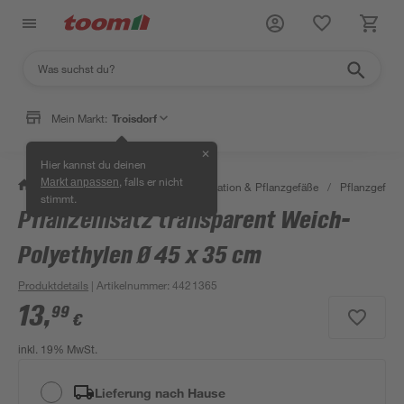
Mein Markt:
Troisdorf
✕
Hier kannst du deinen
, falls er nicht
Markt anpassen
/
Garten & Freizeit
/
Gartendekoration & Pflanzgefäße
/
Pflanzgefäße
stimmt.
Pflanzeinsatz transparent Weich-
Polyethylen Ø 45 x 35 cm
Produktdetails
| Artikelnummer
:
4421365
13
,
99
€
inkl. 19% MwSt.
Lieferung nach Hause