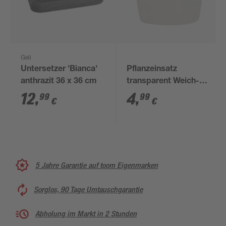
Geli
Untersetzer 'Bianca'
Pflanzeinsatz
anthrazit 36 x 36 cm
transparent Weich-
Polyethylen Ø 15 x 15
12
,
4
,
99
99
€
€
cm
5 Jahre Garantie auf toom Eigenmarken
Sorglos, 90 Tage Umtauschgarantie
Abholung im Markt in 2 Stunden