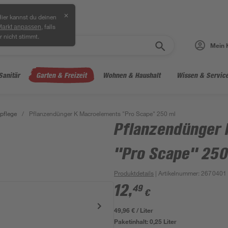
✕
ier kannst du deinen
, falls
Markt anpassen
r nicht stimmt.
Mein 
Sanitär
Garten & Freizeit
Wohnen & Haushalt
Wissen & Servic
pflege
/
Pflanzendünger K Macroelements "Pro Scape" 250 ml
Pflanzendünger
"Pro Scape" 250
Produktdetails
| Artikelnummer
:
2670401
12
,
49
€
49,96 € / Liter
Paketinhalt:
0,25 Liter