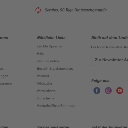
Sorglos, 90 Tage Umtauschgarantie
hmen
Nützliche Links
Bleib auf dem Lauf
Leichte Sprache
Der toom Newsletter: K
Hilfe
Zur Newsletter 
Zahlungsarten
eit
Bestell- & Lieferservices
ungen
Versand
Folge uns
Programm
Rückgabe
Vorteilskarte
Gutscheine
Verkaufsoffene Sonntage
rten
Sicher einkaufen
Jetzt die toom-App