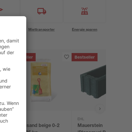
eservice
Miettransporter
Energie sparen
Bestseller
Bestseller
toom
EHL
Spielsand beige 0-2
Mauerstein