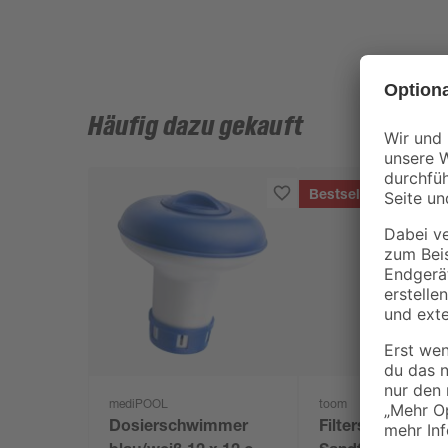
Häufig dazu gekauft
Bestseller
mediPOOL
toom
Dosierschwimmer
Filtersand für