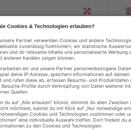
Handwerksservice
Mietgerät
Bestseller
mediPOOL
Abdeckplane
Pflege-Set für Pools