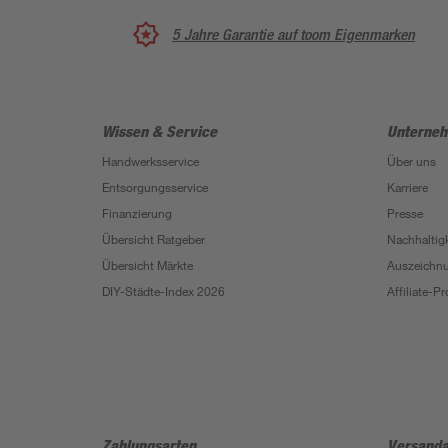
5 Jahre Garantie auf toom Eigenmarken
Wissen & Service
Unterne
Handwerksservice
Über uns
Entsorgungsservice
Karriere
Finanzierung
Presse
Übersicht Ratgeber
Nachhaltigk
Übersicht Märkte
Auszeichn
DIY-Städte-Index 2026
Affiliate-
Zahlungsarten
Versanda