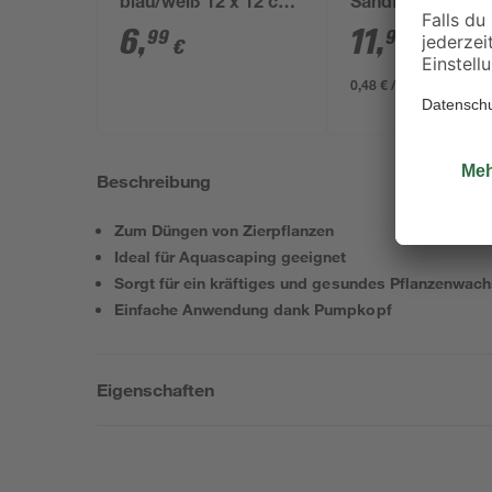
blau/weiß 12 x 12 cm,
Sandfilteranlagen
für 20 g Tabs
1,2 mm 25 kg
6
,
11
,
99
99
€
€
0,48 € / Kilogramm
Beschreibung
Zum Düngen von Zierpflanzen
Ideal für Aquascaping geeignet
Sorgt für ein kräftiges und gesundes Pflanzenwac
Einfache Anwendung dank Pumpkopf
Eigenschaften