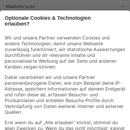
Nützliche Links
Bleib auf dem Laufenden mit unserem Newsletter
Der toom Newsletter: Keine Angebote und Aktionen mehr verpassen!
Zur Newsletter Anmeldung
Folge uns
Zahlungsarten
Versandarten
Sicher einkaufen