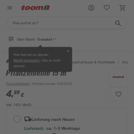
Mein Markt:
Troisdorf
✕
Hier kannst du deinen
, falls er nicht
Markt anpassen
/
Garten & Freizeit
/
Anzucht, Gewächshäuser & Hochbeete
/
Anzuch
stimmt.
Pflanzenleine 15 m
Produktdetails
| Artikelnummer
:
4320344
4
,
99
€
inkl. 19% MwSt.
Lieferung nach Hause
Lieferzeit:
ca. 1-3 Werktage