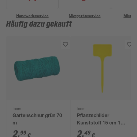
Handwerksservice
Mietgeräteservice
Miettra
Häufig dazu gekauft
toom
toom
Gartenschnur grün 70
Pflanzschilder
m
Kunststoff 15 cm 15
Stück
2
,
2
,
99
49
€
€