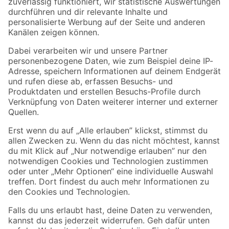
Zur Newsletter Anmeldung
Folge uns
Zahlungsarten
Versandarten
Sicher einkaufen
Jetzt die toom-App herunterladen
Alle Preisangaben in EUR inkl. gesetzl. MwSt.. Die dargestellten Angebote sind unter