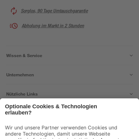
Sorglos, 90 Tage Umtauschgarantie
Abholung im Markt in 2 Stunden
Wissen & Service
Unternehmen
Nützliche Links
Bleib auf dem Laufenden mit unserem Newsletter
Der toom Newsletter: Keine Angebote und Aktionen mehr verpassen!