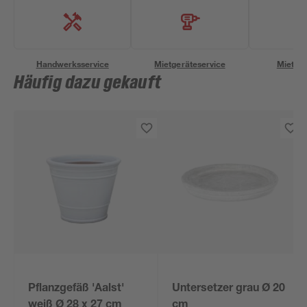
Handwerksservice
Mietgeräteservice
Miettra
Häufig dazu gekauft
Pflanzgefäß 'Aalst'
Untersetzer grau Ø 20
weiß Ø 28 x 27 cm
cm