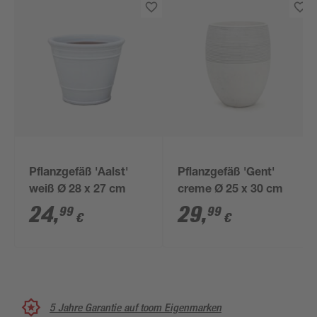
Pflanzgefäß 'Aalst'
Pflanzgefäß 'Gent'
weiß Ø 28 x 27 cm
creme Ø 25 x 30 cm
24
,
29
,
99
99
€
€
5 Jahre Garantie auf toom Eigenmarken