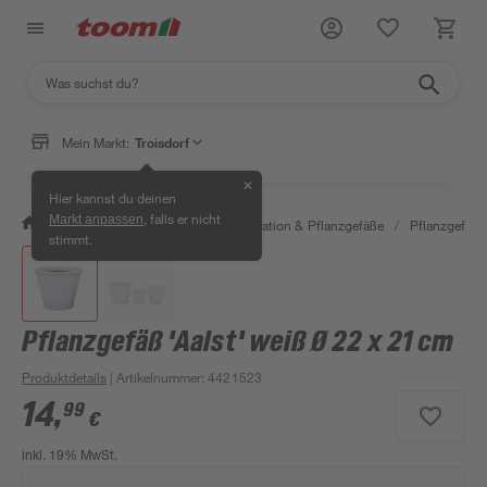
Mein Markt:
Troisdorf
✕
Hier kannst du deinen
, falls er nicht
Markt anpassen
/
Garten & Freizeit
/
Gartendekoration & Pflanzgefäße
/
Pflanzgefäße
stimmt.
Pflanzgefäß 'Aalst' weiß Ø 22 x 21 cm
Produktdetails
| Artikelnummer
:
4421523
14
,
99
€
inkl. 19% MwSt.