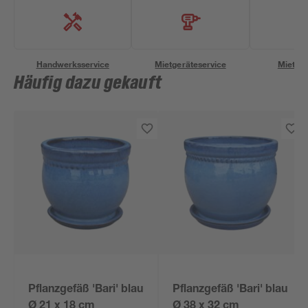
Handwerksservice
Mietgeräteservice
Miettra
Häufig dazu gekauft
Pflanzgefäß 'Bari' blau
Pflanzgefäß 'Bari' blau
Ø 21 x 18 cm
Ø 38 x 32 cm