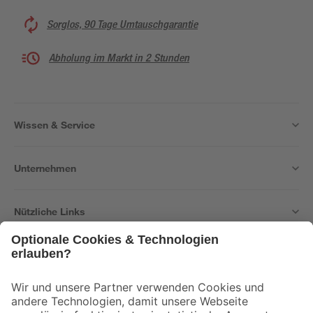
Sorglos, 90 Tage Umtauschgarantie
Abholung im Markt in 2 Stunden
Wissen & Service
Unternehmen
Nützliche Links
Bleib auf dem Laufenden mit unserem Newsletter
Der toom Newsletter: Keine Angebote und Aktionen mehr verpassen!