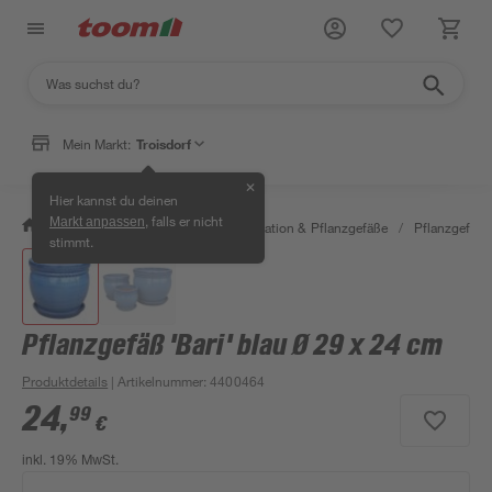
Mein Markt:
Troisdorf
✕
Hier kannst du deinen
, falls er nicht
Markt anpassen
/
Garten & Freizeit
/
Gartendekoration & Pflanzgefäße
/
Pflanzgefäße
stimmt.
Pflanzgefäß 'Bari' blau Ø 29 x 24 cm
Produktdetails
| Artikelnummer
:
4400464
24
,
99
€
inkl. 19% MwSt.