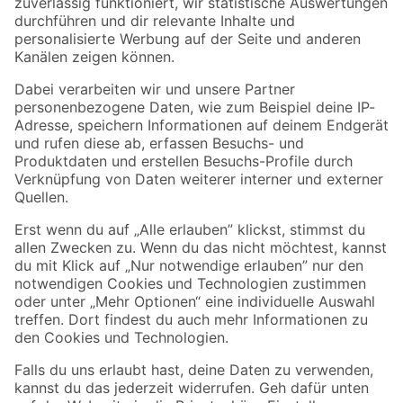
Zur Newsletter Anmeldung
Folge uns
Zahlungsarten
Versandarten
Sicher einkaufen
Jetzt die toom-App herunterladen
Alle Preisangaben in EUR inkl. gesetzl. MwSt.. Die dargestellten Angebote sind unter