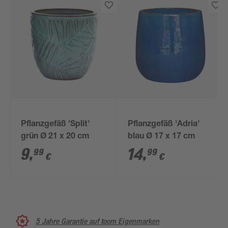
Pflanzgefäß 'Split'
Pflanzgefäß 'Adria'
grün Ø 21 x 20 cm
blau Ø 17 x 17 cm
9
,
14
,
99
99
€
€
5 Jahre Garantie auf toom Eigenmarken