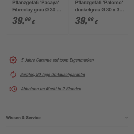
Pflanzgefäß 'Pacaya'
Pflanzgefäß 'Palomo'
Fibreclay grau Ø 30 x
dunkelgrau Ø 30 x 30
29 cm
cm
39
,
39
,
99
99
€
€
5 Jahre Garantie auf toom Eigenmarken
Sorglos, 90 Tage Umtauschgarantie
Abholung im Markt in 2 Stunden
Wissen & Service