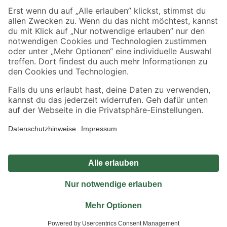
Sicher einkaufen
Jetzt die toom-App herunterladen
Alle Preisangaben in EUR inkl. gesetzl. MwSt.. Die dargestellten Angebote sind unter
Umständen nicht in allen Märkten verfügbar. Die angegebenen Verfügbarkeiten beziehen
sich auf den unter "Mein Markt" ausgewählten toom Baumarkt. Alle Angebote und
Produkte nur solange der Vorrat reicht.
*Paketversand ab 59 € versandkostenfrei, gilt nicht für Artikel mit Speditionsversand, hier
fallen zusätzliche Versandkosten an.
Datenschutz
Privatsphäre
Impressum
AGB
Nutzungsbedingungen
Widerrufsrecht
Vertrag widerrufen
Barrierefreiheit
© 2026 toom Baumarkt GmbH