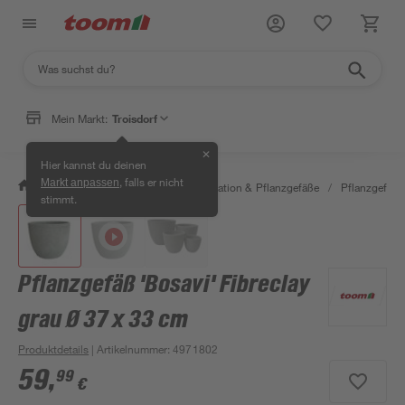
Mein Markt:
Troisdorf
✕
Hier kannst du deinen
, falls er nicht
Markt anpassen
/
Garten & Freizeit
/
Gartendekoration & Pflanzgefäße
/
Pflanzgefäße
stimmt.
Pflanzgefäß 'Bosavi' Fibreclay
grau Ø 37 x 33 cm
Produktdetails
| Artikelnummer
:
4971802
59
,
99
€