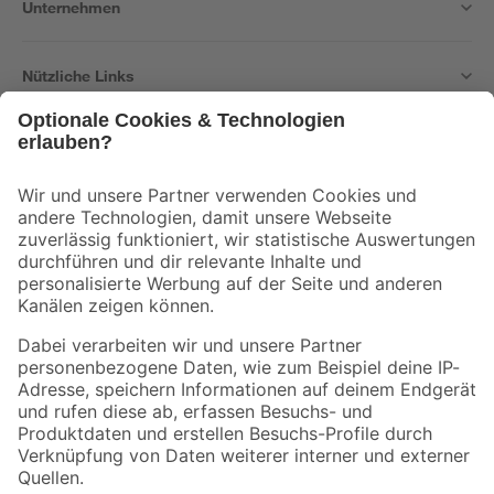
Unternehmen
Nützliche Links
Bleib auf dem Laufenden mit unserem Newsletter
Der toom Newsletter: Keine Angebote und Aktionen mehr verpassen!
Zur Newsletter Anmeldung
Folge uns
Zahlungsarten
Versandarten