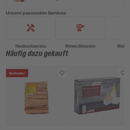
Unsere passenden Services
Handwerksservice
Mietgeräteservice
Miettra
Häufig dazu gekauft
Bestseller