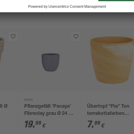
toom
lt Ø
Pflanzgefäß 'Pacaya'
Übertopf "Pia" Ton
Fibreclay grau Ø 24 x
terrakottafarben
23 cm
marmoriert Ø 24 cm
19
,
7
,
99
99
€
€