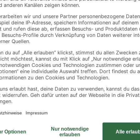
Geli
toom
Blumentopf
Blumenerde torffrei
zit Ø
'Standard' anthrazit Ø
20 l
32 cm
6
,
7
,
79
49
€
€
0,37 € / Liter