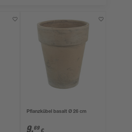
Pflanzkübel basalt Ø 26 cm
9
,
69
€