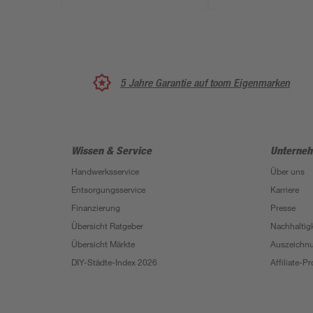
5 Jahre Garantie auf toom Eigenmarken
Wissen & Service
Unterne
Handwerksservice
Über uns
Entsorgungsservice
Karriere
Finanzierung
Presse
Übersicht Ratgeber
Nachhaltigk
Übersicht Märkte
Auszeichn
DIY-Städte-Index 2026
Affiliate-