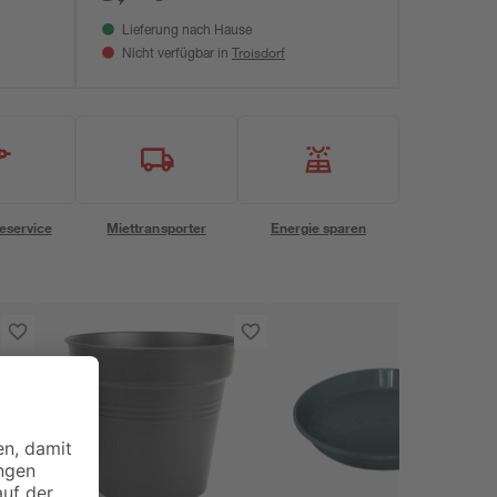
Lieferung nach Hause
Troisdorf
Nicht verfügbar in
eservice
Miettransporter
Energie sparen