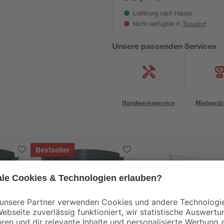
Lieferung nach Hause
Troisdorf
Nicht verfügbar in
Unsere passenden Services
Handwerksservice
Mietgerät
Bestseller