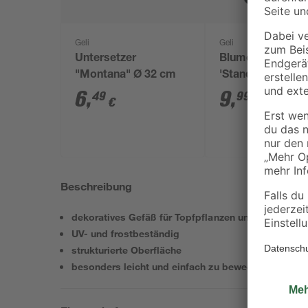
Geli
Geli
Untersetzer
Blumentopf
"Montana" Ø 32 cm
'Standard' anthra
36 cm
6
,
9
,
49
99
€
€
Beschreibung
dekoratives Gefäß für Topfpflanzen und -blumen
UV- und frostbeständig
strukturierte Oberfläche
besonders leicht und einfach zu bewegen