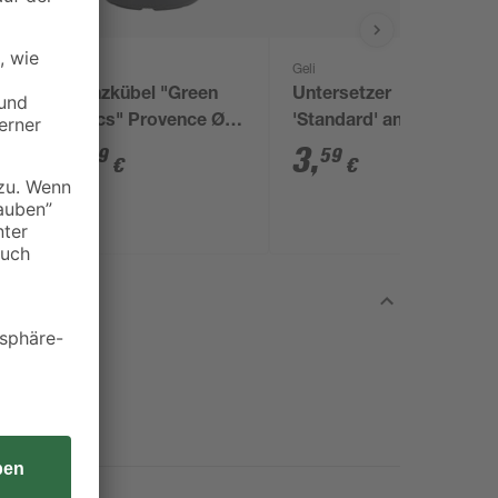
Elho
Geli
Pflanzkübel "Green
Untersetzer
Basics" Provence Ø
'Standard' anthrazit Ø
35 cm
27 cm
9
,
3
,
39
59
€
€