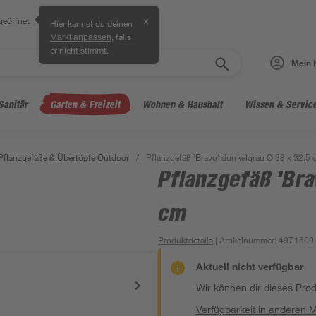
geöffnet
✕
Hier kannst du deinen
, falls
Markt anpassen
er nicht stimmt.
Mein 
Sanitär
Garten & Freizeit
Wohnen & Haushalt
Wissen & Servic
Pflanzgefäße & Übertöpfe Outdoor
/
Pflanzgefäß 'Bravo' dunkelgrau Ø 38 x 32,5 
Pflanzgefäß 'Bra
cm
Produktdetails
| Artikelnummer
:
4971509
Aktuell nicht verfügbar
Wir können dir dieses Produ
Verfügbarkeit in anderen 