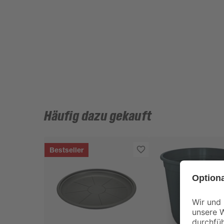
Häufig dazu gekauft
Bestseller