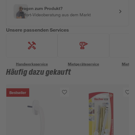
Fragen zum Produkt?
Sofort-Videoberatung aus dem Markt
Unsere passenden Services
Handwerksservice
Mietgeräteservice
Miettra
Häufig dazu gekauft
Bestseller