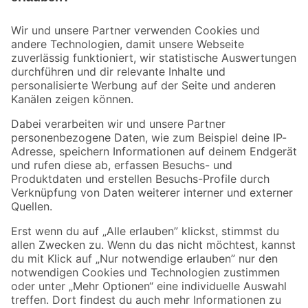
Bleib auf dem Laufenden mit unserem Newsletter
Der toom Newsletter: Keine Angebote und Aktionen mehr verpassen!
Zur Newsletter Anmeldung
Folge uns
Zahlungsarten
Versandarten
Sicher einkaufen
Jetzt die toom-App herunterladen