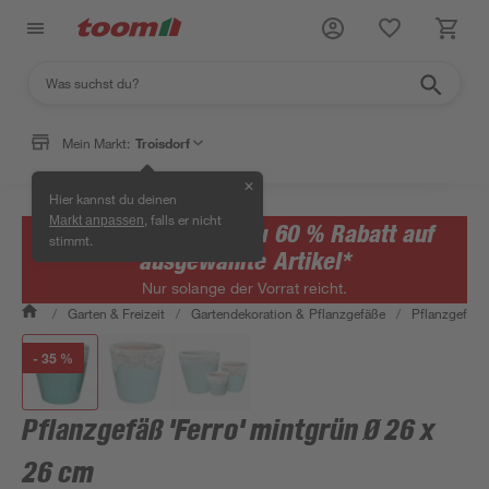
Mein Markt:
Troisdorf
✕
Hier kannst du deinen
, falls er nicht
Markt anpassen
Sommer-Sale: Bis zu 60 % Rabatt auf
stimmt.
ausgewählte Artikel*
Nur solange der Vorrat reicht.
/
Garten & Freizeit
/
Gartendekoration & Pflanzgefäße
/
Pflanzgefäße
- 35 %
Pflanzgefäß 'Ferro' mintgrün Ø 26 x
26 cm