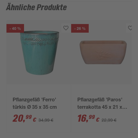
Ähnliche Produkte
- 40 %
- 26 %
Pflanzgefäß 'Ferro'
Pflanzgefäß 'Paros'
türkis Ø 35 x 35 cm
terrakotta 45 x 21 x
24,5 cm
20
,
16
,
99
99
€
€
34,99 €
22,99 €