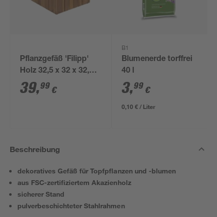
B1
Pflanzgefäß 'Filipp'
Blumenerde torffrei
Holz 32,5 x 32 x 32,5
40 l
cm
39
,
3
,
99
99
€
€
0,10 € / Liter
Beschreibung
dekoratives Gefäß für Topfpflanzen und -blumen
aus FSC-zertifiziertem Akazienholz
sicherer Stand
pulverbeschichteter Stahlrahmen