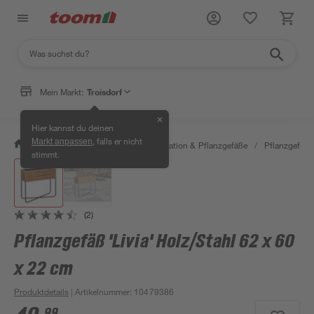
Mein Markt:
Troisdorf
✕
Hier kannst du deinen
, falls er nicht
Markt anpassen
/
Garten & Freizeit
/
Gartendekoration & Pflanzgefäße
/
Pflanzgefäße
stimmt.
(2)
Pflanzgefäß 'Livia' Holz/Stahl 62 x 60
x 22 cm
Produktdetails
| Artikelnummer
:
10479386
99