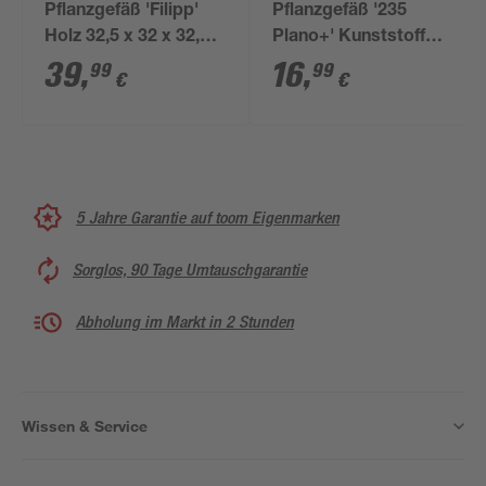
Pflanzgefäß 'Filipp'
Pflanzgefäß '235
Holz 32,5 x 32 x 32,5
Plano+' Kunststoff
cm
Moss green Ø 28,8 x
39
,
16
,
99
99
€
€
29 cm
5 Jahre Garantie auf toom Eigenmarken
Sorglos, 90 Tage Umtauschgarantie
Abholung im Markt in 2 Stunden
Wissen & Service