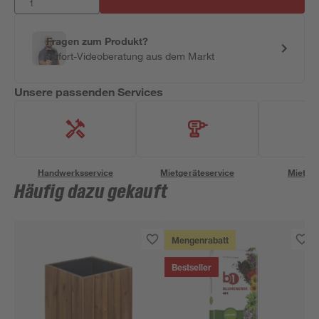
Fragen zum Produkt?
Sofort-Videoberatung aus dem Markt
Unsere passenden Services
Handwerksservice
Mietgeräteservice
Miettra
Häufig dazu gekauft
Mengenrabatt
Bestseller