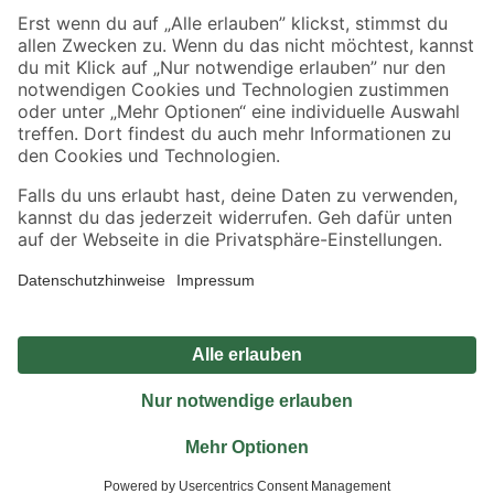
Sicher einkaufen
Jetzt die toom-App herunterladen
Alle Preisangaben in EUR inkl. gesetzl. MwSt.. Die dargestellten Angebote sind unter
Umständen nicht in allen Märkten verfügbar. Die angegebenen Verfügbarkeiten beziehen
sich auf den unter "Mein Markt" ausgewählten toom Baumarkt. Alle Angebote und
Produkte nur solange der Vorrat reicht.
*Paketversand ab 59 € versandkostenfrei, gilt nicht für Artikel mit Speditionsversand, hier
fallen zusätzliche Versandkosten an.
Datenschutz
Privatsphäre
Impressum
AGB
Nutzungsbedingungen
Widerrufsrecht
Vertrag widerrufen
Barrierefreiheit
© 2026 toom Baumarkt GmbH