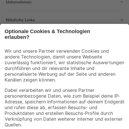
Unternehmen
Nützliche Links
Bleib auf dem Laufenden mit unserem Newsletter
Der toom Newsletter: Keine Angebote und Aktionen mehr verpassen!
Zur Newsletter Anmeldung
Folge uns
Zahlungsarten
Versandarten