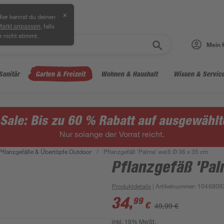
✕
ier kannst du deinen
, falls
Markt anpassen
r nicht stimmt.
Mein 
Sanitär
Garten & Freizeit
Wohnen & Haushalt
Wissen & Servic
ale: Bis zu 60 % Rabatt auf ausgewählte
Nur solange der Vorrat reicht.
Pflanzgefäße & Übertöpfe Outdoor
/
Pflanzgefäß 'Palma' weiß Ø 36 x 35 cm
Pflanzgefäß 'Pal
Produktdetails
| Artikelnummer
:
1046809
34
,
99
€
49,99 €
inkl. 19% MwSt.