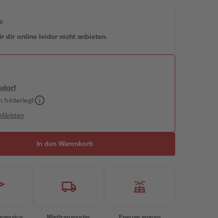
e
 dir online leider nicht anbieten.
sdorf
h hinterlegt
 Märkten
In den Warenkorb
eservice
Miettransporter
Energie sparen