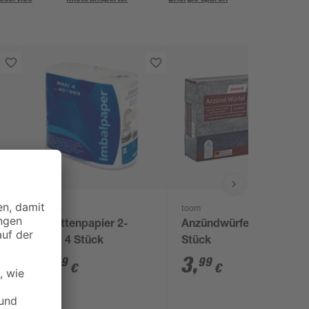
Enders
toom
Toilettenpapier 2-
Anzündwürfel 64
lagig 4 Stück
Stück
4
,
3
,
99
99
€
€