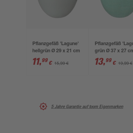
Pflanzgefäß 'Lagune'
Pflanzgefäß 'Lag
hellgrün Ø 29 x 21 cm
grün Ø 37 x 27 c
11
,
13
,
99
99
€
€
15,99 €
19,99 €
5 Jahre Garantie auf toom Eigenmarken