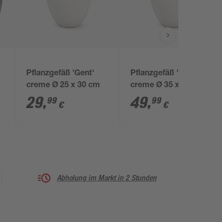
Pflanzgefäß 'Gent'
Pflanzgefäß 'Gent'
creme Ø 25 x 30 cm
creme Ø 35 x 44 cm
29
,
49
,
99
99
€
€
Abholung im Markt in 2 Stunden