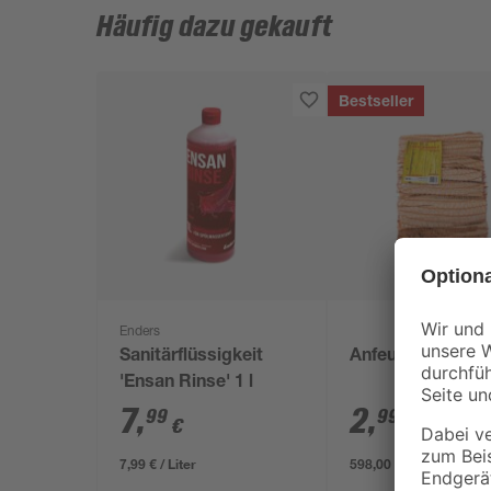
Häufig dazu gekauft
Bestseller
Enders
Sanitärflüssigkeit
Anfeuerholz 5 d
'Ensan Rinse' 1 l
7
,
2
,
99
99
€
€
7,99 € / Liter
598,00 € / m³