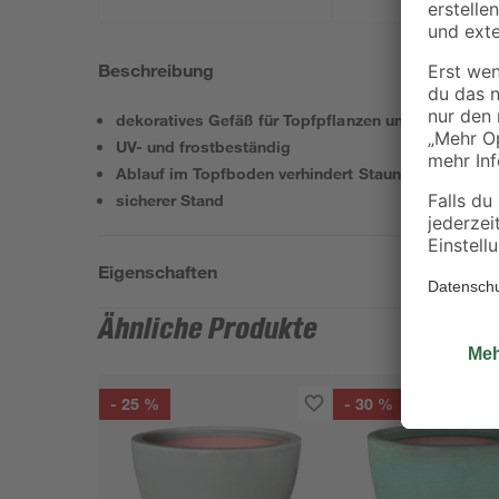
Beschreibung
dekoratives Gefäß für Topfpflanzen und -blumen
UV- und frostbeständig
Ablauf im Topfboden verhindert Staunässe
sicherer Stand
Eigenschaften
Ähnliche Produkte
- 25 %
- 30 %