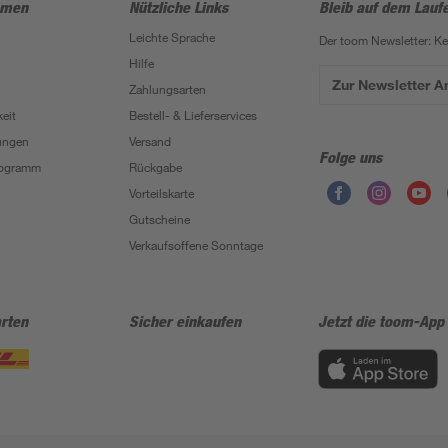
hmen
Nützliche Links
Bleib auf dem Lauf
Leichte Sprache
Der toom Newsletter: K
Hilfe
Zur Newsletter 
Zahlungsarten
eit
Bestell- & Lieferservices
ungen
Versand
Folge uns
Programm
Rückgabe
Vorteilskarte
Gutscheine
Verkaufsoffene Sonntage
rten
Sicher einkaufen
Jetzt die toom-App