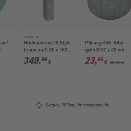
Fackelmann
une'
Hochschrank 'B.Style'
Pflanzgefäß 'Alba'
m
braun matt 30 x 162 x
grün Ø 37 x 32 cm
31,6 cm links
349
,
23
,
99
99
€
€
39,99 €
Sorglos, 90 Tage Umtauschgarantie