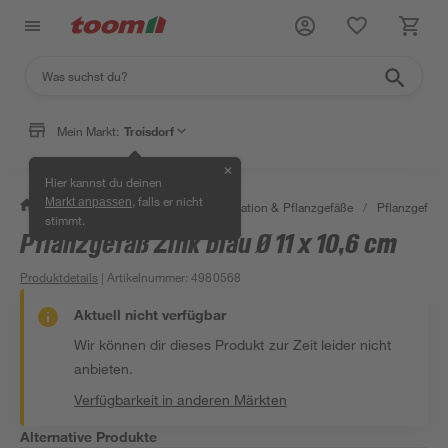
Mein Markt:
Troisdorf
✕
Hier kannst du deinen
, falls er nicht
Markt anpassen
/
Garten & Freizeit
/
Gartendekoration & Pflanzgefäße
/
Pflanzgefäße
stimmt.
Pflanzgefäß Zink blau Ø 11 x 10,6 cm
Produktdetails
| Artikelnummer
:
4980568
Aktuell nicht verfügbar
Wir können dir dieses Produkt zur Zeit leider nicht
anbieten.
Verfügbarkeit in anderen Märkten
Alternative Produkte