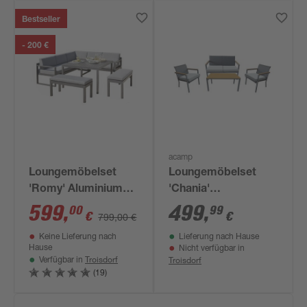
Bestseller
- 200 €
acamp
Loungemöbelset
Loungemöbelset
'Romy' Aluminium
'Chania'
hellgrau 5-teilig
Stahl/Polywood grau
599
,
499
,
00
99
€
€
799,00 €
4-teilig
Keine Lieferung nach
Lieferung nach Hause
Hause
Nicht verfügbar in
Troisdorf
Troisdorf
Verfügbar in
(19)