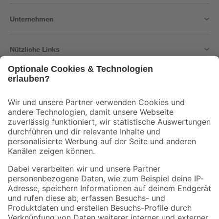
Unternehmen
Nützliche Links
Bleib auf dem Laufenden mit unserem Newsletter
Der toom Newsletter: Keine Angebote und Aktionen mehr verpassen!
Zur Newsletter Anmeldung
Folge uns
Zahlungsarten
Versandarten