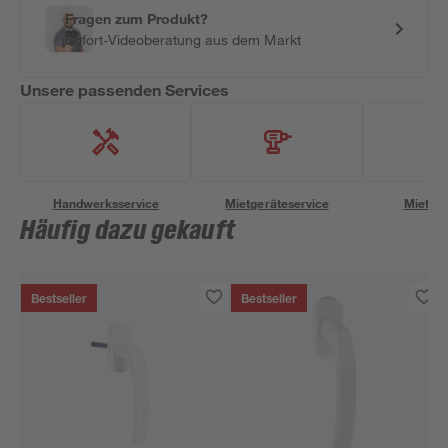
Fragen zum Produkt?
Sofort-Videoberatung aus dem Markt
Unsere passenden Services
Handwerksservice
Mietgeräteservice
Miettra
Häufig dazu gekauft
Bestseller
Bestseller