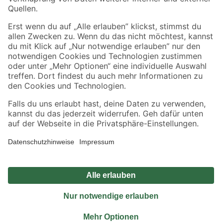
Sicher einkaufen
Jetzt die toom-App herunterladen
Alle Preisangaben in EUR inkl. gesetzl. MwSt.. Die dargestellten Angebote sind unter
Umständen nicht in allen Märkten verfügbar. Die angegebenen Verfügbarkeiten beziehen
sich auf den unter "Mein Markt" ausgewählten toom Baumarkt. Alle Angebote und
Produkte nur solange der Vorrat reicht.
*Paketversand ab 59 € versandkostenfrei, gilt nicht für Artikel mit Speditionsversand, hier
fallen zusätzliche Versandkosten an.
Datenschutz
Privatsphäre
Impressum
AGB
Nutzungsbedingungen
Widerrufsrecht
Vertrag widerrufen
Barrierefreiheit
© 2026 toom Baumarkt GmbH