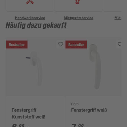
Handwerksservice
Mietgeräteservice
Miettra
Häufig dazu gekauft
Bestseller
Bestseller
Roro
Fenstergriff
Fenstergriff weiß
Kunststoff weiß
99
99