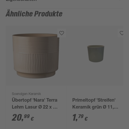
Ähnliche Produkte
Soendgen Keramik
Übertopf 'Nara' Terra
Primeltopf 'Streifen'
Lehm Lasur Ø 22 x 19
Keramik grün Ø 11,9 x
cm
10 cm
20
,
1
,
99
79
€
€