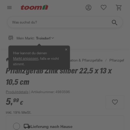
Mein Markt:
Troisdorf
✕
Hier kannst du deinen
, falls er nicht
Markt anpassen
/
Garten & Freizeit
/
Gartendekoration & Pflanzgefäße
/
Pflanzgefäße
stimmt.
Pflanzgefäß Zink silber 22,5 x 13 x
10,5 cm
Produktdetails
| Artikelnummer
:
4980596
5
,
99
€
inkl. 19% MwSt.
Lieferung nach Hause