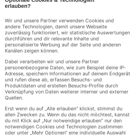
Bleib auf dem Laufenden mit unserem Newsletter
Der toom Newsletter: Keine Angebote und Aktionen mehr verpassen!
Zur Newsletter Anmeldung
Folge uns
Zahlungsarten
Versandarten
Sicher einkaufen
Jetzt die toom-App herunterladen